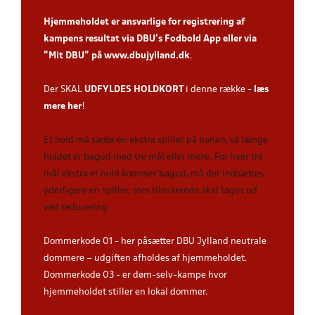
Hjemmeholdet er ansvarlige for registrering af
kampens resultat via DBU’s Fodbold App
eller via
”Mit DBU” på
www.dbujylland.dk
.
Der SKAL
UDFYLDES HOLDKORT
i denne række -
læs
mere her
!
Et hold må sætte én ekstra spiller på banen, så længe
holdet er bagud med tre mål eller mere. For hver tre
mål ekstra et hold kommer bagud, må der indsættes
yderligere en spiller, som tilsvarende skal tages ud
ved reducering
Dommerkode 01 - her påsætter DBU Jylland neutrale
dommere – udgiften afholdes af hjemmeholdet.
Dommerkode 03 - er døm-selv-kampe hvor
hjemmeholdet stiller en lokal dommer.