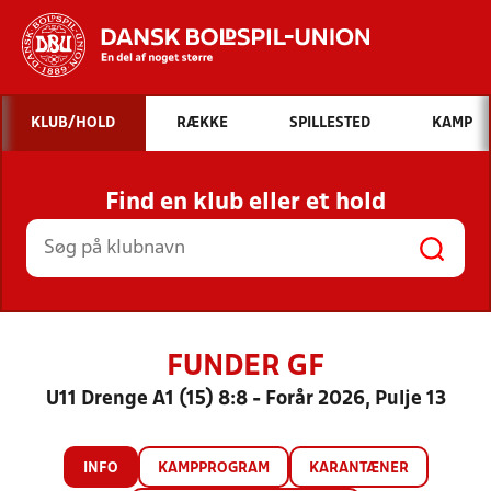
Hvad vil du søge efter?
KLUB/HOLD
RÆKKE
SPILLESTED
KAMP
INDHOLD OG NYHEDER
Find en klub eller et hold
STILLINGER, RESULTATER, KLUBBER OG
HOLD
FUNDER GF
U11 Drenge A1 (15) 8:8 - Forår 2026, Pulje 13
INFO
KAMPPROGRAM
KARANTÆNER