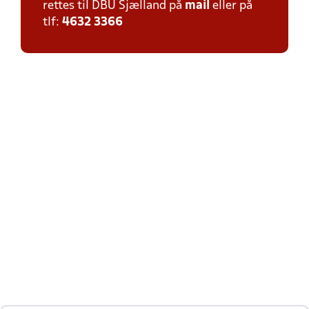
rettes til DBU Sjælland på
mail
eller på
tlf:
4632 3366