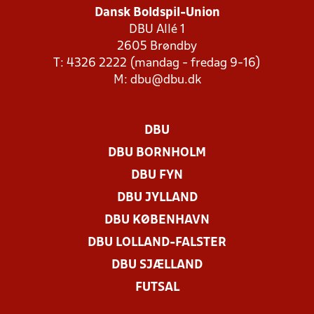
Dansk Boldspil-Union
DBU Allé 1
2605 Brøndby
T: 4326 2222 (mandag - fredag 9-16)
M:
dbu@dbu.dk
DBU
DBU BORNHOLM
DBU FYN
DBU JYLLAND
DBU KØBENHAVN
DBU LOLLAND-FALSTER
DBU SJÆLLAND
FUTSAL