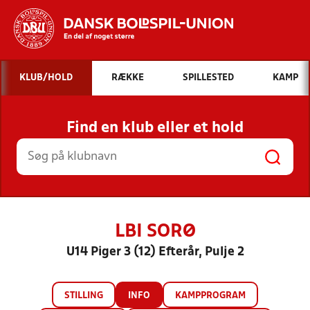
Hvad vil du søge efter?
KLUB/HOLD
RÆKKE
SPILLESTED
KAMP
INDHOLD OG NYHEDER
Find en klub eller et hold
STILLINGER, RESULTATER, KLUBBER OG
HOLD
LBI SORØ
U14 Piger 3 (12) Efterår, Pulje 2
STILLING
INFO
KAMPPROGRAM