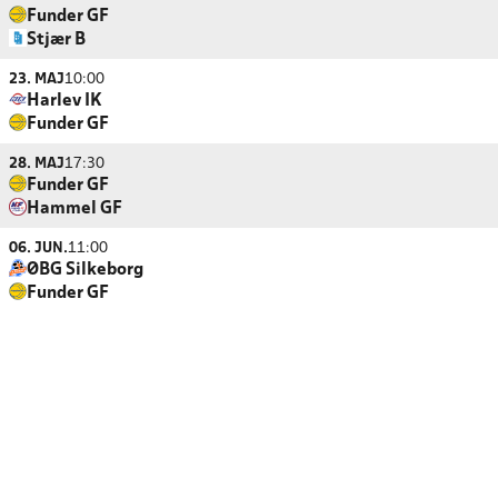
Funder GF
Stjær B
23. MAJ
10:00
Harlev IK
Funder GF
28. MAJ
17:30
Funder GF
Hammel GF
06. JUN.
11:00
ØBG Silkeborg
Funder GF