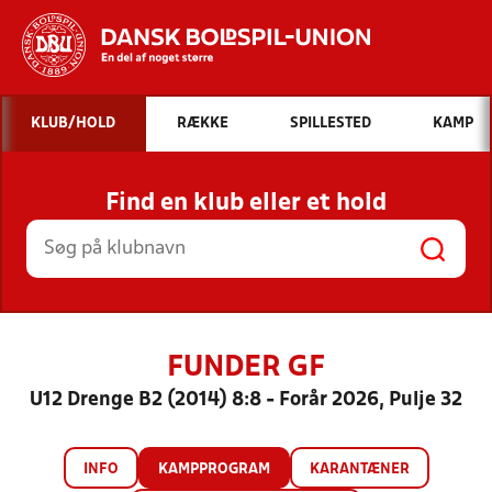
Hvad vil du søge efter?
KLUB/HOLD
RÆKKE
SPILLESTED
KAMP
INDHOLD OG NYHEDER
Find en klub eller et hold
STILLINGER, RESULTATER, KLUBBER OG
HOLD
FUNDER GF
U12 Drenge B2 (2014) 8:8 - Forår 2026, Pulje 32
INFO
KAMPPROGRAM
KARANTÆNER