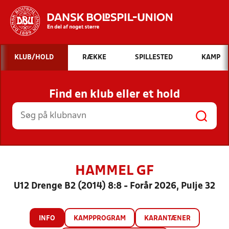
Hvad vil du søge efter?
KLUB/HOLD
RÆKKE
SPILLESTED
KAMP
INDHOLD OG NYHEDER
Find en klub eller et hold
STILLINGER, RESULTATER, KLUBBER OG
HOLD
HAMMEL GF
U12 Drenge B2 (2014) 8:8 - Forår 2026, Pulje 32
INFO
KAMPPROGRAM
KARANTÆNER