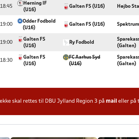
Hørning IF
18:45
Galten FS (U16)
Højbo St
(U16)
Odder Fodbold
19:00
Galten FS (U16)
Spektrum
(U16)
Galten FS
Sparekas
19:00
Ry Fodbold
(U16)
(Galten)
Galten FS
FC Aarhus Syd
Sparekas
18:30
(U16)
(U16)
(Galten)
ke skal rettes til DBU Jylland Region 3 på
mail
eller på 