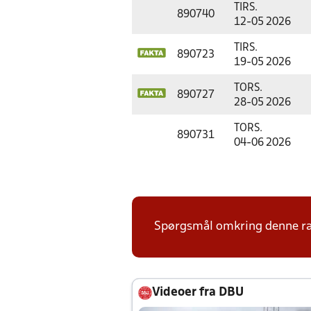
TIRS.
890740
12-05 2026
TIRS.
890723
19-05 2026
TORS.
890727
28-05 2026
TORS.
890731
04-06 2026
Spørgsmål omkring denne ræk
Videoer fra DBU