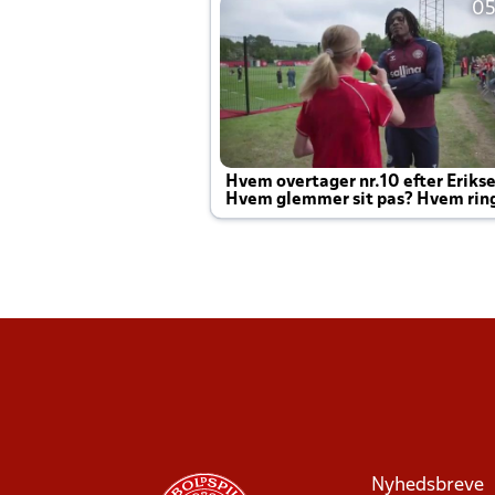
05
Hvem overtager nr.10 efter Eriks
Hvem glemmer sit pas? Hvem rin
Joachim altid til efter kampe?
Nyhedsbreve