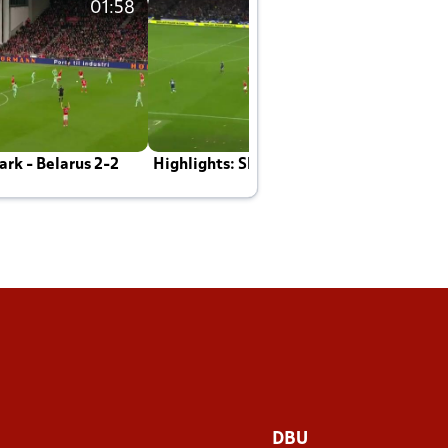
01:58
01:58
rk - Belarus 2-2
Highlights: Skotland - Danmark 4-2
J
E
DBU