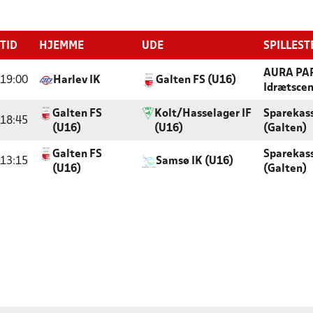
TID
HJEMME
UDE
SPILLEST
AURA PAR
19:00
Harlev IK
Galten FS (U16)
Idrætscen
Galten FS
Kolt/Hasselager IF
Sparekas
18:45
(U16)
(U16)
(Galten)
Galten FS
Sparekas
13:15
Samsø IK (U16)
(U16)
(Galten)