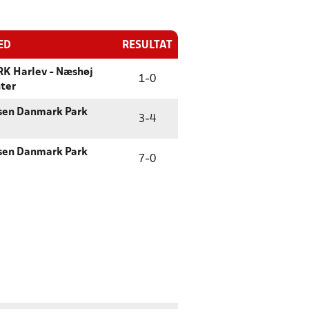
ED
RESULTAT
K Harlev - Næshøj
1
-
0
ter
sen Danmark Park
3
-
4
sen Danmark Park
7
-
0