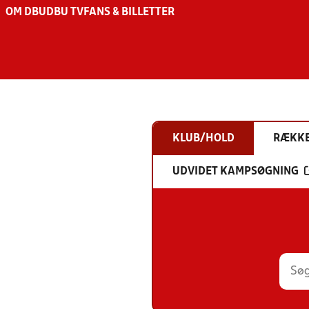
OM DBU
DBU TV
FANS & BILLETTER
KLUB/HOLD
RÆKK
UDVIDET KAMPSØGNING