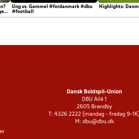
en?
Ung vs. Gammel #fordanmark #dbu
Highlights: Danma
ger
#football
Dansk Boldspil-Union
DBU Allé 1
2605 Brøndby
T: 4326 2222 (mandag - fredag 9-16
M:
dbu@dbu.dk
ger