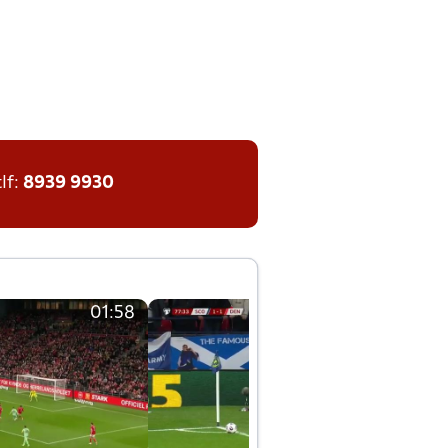
tlf:
8939 9930
01:58
01:58