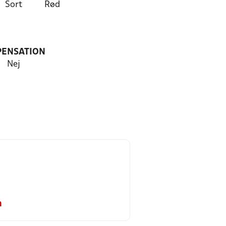
Sort
Rød
PENSATION
Nej
m