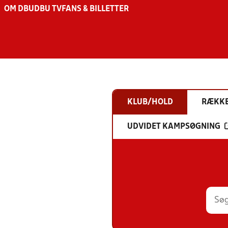
OM DBU
DBU TV
FANS & BILLETTER
KLUB/HOLD
RÆKK
UDVIDET KAMPSØGNING