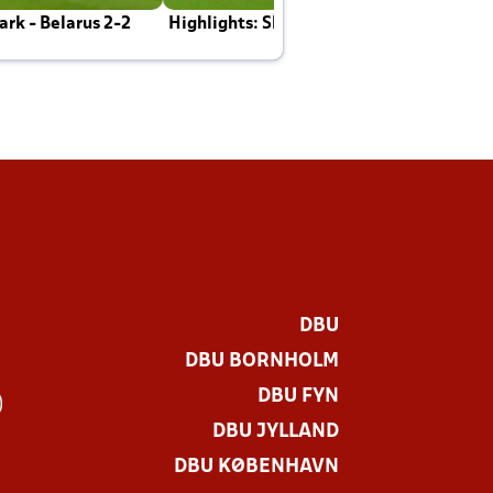
rk - Belarus 2-2
Highlights: Skotland - Danmark 4-2
J
E
DBU
DBU BORNHOLM
DBU FYN
)
DBU JYLLAND
DBU KØBENHAVN