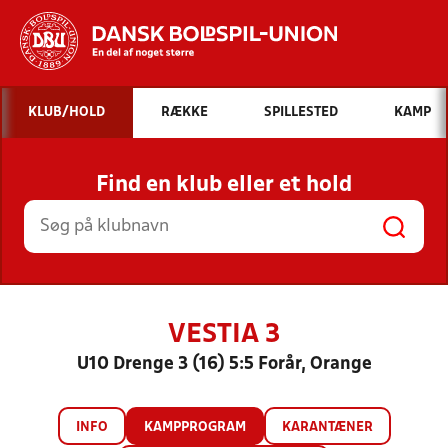
Hvad vil du søge efter?
KLUB/HOLD
RÆKKE
SPILLESTED
KAMP
INDHOLD OG NYHEDER
Find en klub eller et hold
STILLINGER, RESULTATER, KLUBBER OG
HOLD
VESTIA 3
U10 Drenge 3 (16) 5:5 Forår, Orange
INFO
KAMPPROGRAM
KARANTÆNER