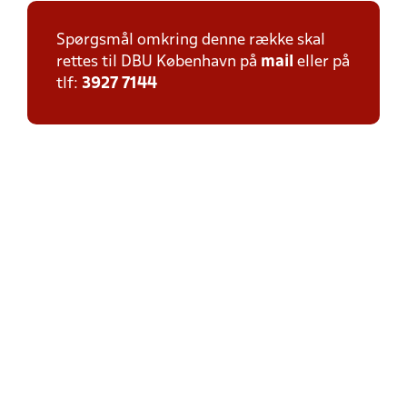
Spørgsmål omkring denne række skal
rettes til DBU København på
mail
eller på
tlf:
3927 7144