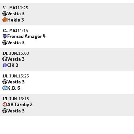
31. MAJ
10:25
Vestia 3
Hekla 3
31. MAJ
11:15
Fremad Amager 4
Vestia 3
14. JUN.
15:00
Vestia 3
CIK 2
14. JUN.
15:25
Vestia 3
K.B. 6
14. JUN.
16:15
AB Tårnby 2
Vestia 3