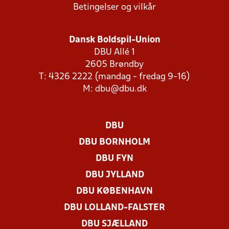
Betingelser og vilkår
Dansk Boldspil-Union
DBU Allé 1
2605 Brøndby
T: 4326 2222 (mandag - fredag 9-16)
M:
dbu@dbu.dk
DBU
DBU BORNHOLM
DBU FYN
DBU JYLLAND
DBU KØBENHAVN
DBU LOLLAND-FALSTER
DBU SJÆLLAND