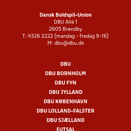
Dansk Boldspil-Union
DBU Allé 1
2605 Brøndby
T: 4326 2222 (mandag - fredag 9-16)
M:
dbu@dbu.dk
DBU
DBU BORNHOLM
DBU FYN
DBU JYLLAND
DBU KØBENHAVN
DBU LOLLAND-FALSTER
DBU SJÆLLAND
FUTSAL