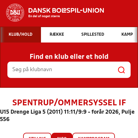
Hvad vil du søge efter?
KLUB/HOLD
RÆKKE
SPILLESTED
KAMP
INDHOLD OG NYHEDER
Find en klub eller et hold
STILLINGER, RESULTATER, KLUBBER OG
HOLD
SPENTRUP/OMMERSYSSEL IF
U15 Drenge Liga 5 (2011) 11:11/9:9 - forår 2026, Pulje
556