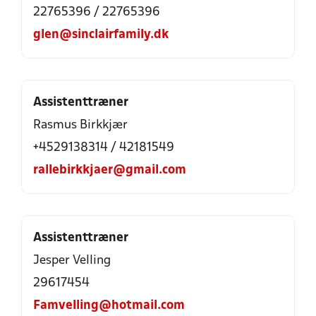
22765396 / 22765396
glen@sinclairfamily.dk
Assistenttræner
Rasmus Birkkjær
+4529138314 / 42181549
rallebirkkjaer@gmail.com
Assistenttræner
Jesper Velling
29617454
Famvelling@hotmail.com