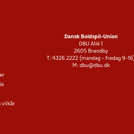
Dansk Boldspil-Union
DBU Allé 1
2605 Brøndby
T: 4326 2222 (mandag - fredag 9-16
M:
dbu@dbu.dk
ger
ik
 vilkår