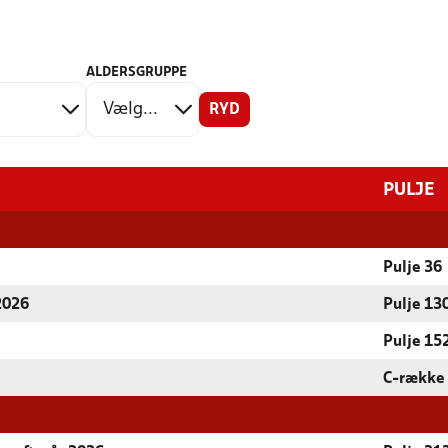
ALDERSGRUPPE
RYD
PULJE
Pulje 36
 2026
Pulje 13
Pulje 15
C-række