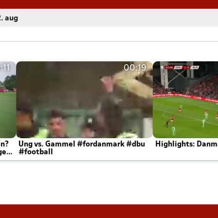
2. aug
:11
00:19
en?
Ung vs. Gammel #fordanmark #dbu
Highlights: Danma
ger
#football