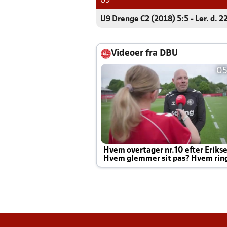
U9
U9 Drenge C2 (2018) 5:5 - Lør. d. 2
Videoer fra DBU
05
Hvem overtager nr.10 efter Eriks
Hvem glemmer sit pas? Hvem rin
Joachim altid til efter kampe?