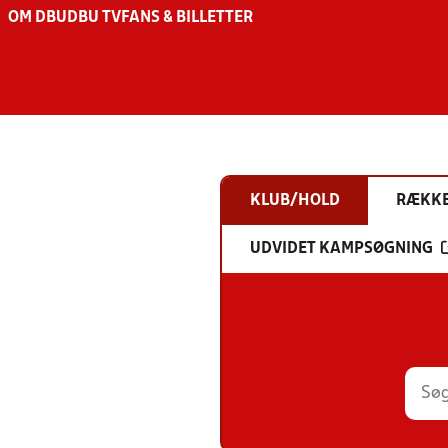
OM DBU
DBU TV
FANS & BILLETTER
KLUB/HOLD
RÆKK
UDVIDET KAMPSØGNING