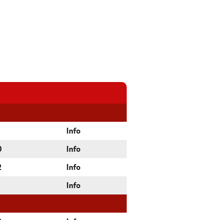
Info
0
Info
2
Info
Info