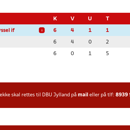
K
V
U
T
sel if
6
4
1
1
i
6
4
0
2
6
0
1
5
ke skal rettes til DBU Jylland på
mail
eller på tlf:
8939