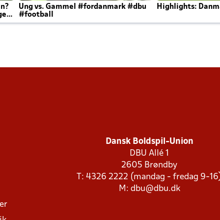
en?
Ung vs. Gammel #fordanmark #dbu
Highlights: Danma
ger
#football
Dansk Boldspil-Union
DBU Allé 1
2605 Brøndby
T: 4326 2222 (mandag - fredag 9-16
M:
dbu@dbu.dk
ger