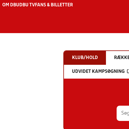
OM DBU
DBU TV
FANS & BILLETTER
KLUB/HOLD
RÆKK
UDVIDET KAMPSØGNING