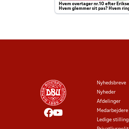
Hvem overtager nr.10 efter Eriks
Hvem glemmer sit pas? Hvem rin
Joachim altid til efter kampe?
Nyhedsbreve
Nyheder
Afdelinger
Medarbejdere
Ledige stillin