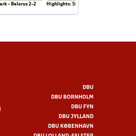
rk - Belarus 2-2
Highlights: Skotland - Danmark 4-2
J
E
DBU
DBU BORNHOLM
DBU FYN
)
DBU JYLLAND
DBU KØBENHAVN