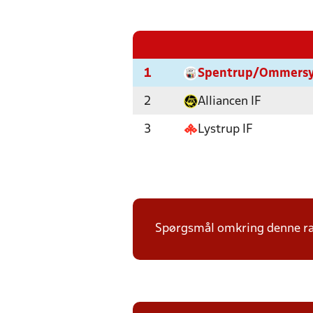
1
Spentrup/Ommersys
2
Alliancen IF
3
Lystrup IF
Spørgsmål omkring denne ræk