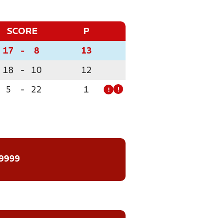
SCORE
P
17
-
8
13
18
-
10
12
5
-
22
1
!
!
 9999