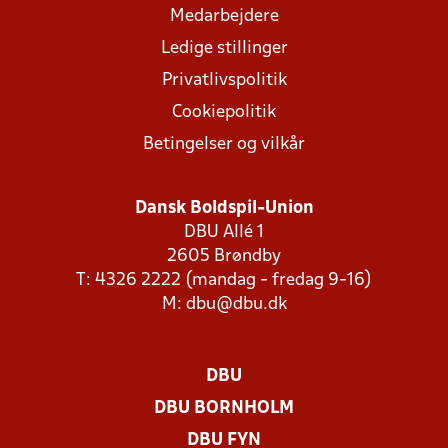
Medarbejdere
Ledige stillinger
Privatlivspolitik
Cookiepolitik
Betingelser og vilkår
Dansk Boldspil-Union
DBU Allé 1
2605 Brøndby
T: 4326 2222 (mandag - fredag 9-16)
M:
dbu@dbu.dk
DBU
DBU BORNHOLM
DBU FYN