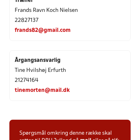
Træner
Frands Ravn Koch Nielsen
22827137
frands82@gmail.com
Årgangsansvarlig
Tine Hvilshøj Erfurth
21274164
tinemorten@mail.dk
Spørgsmål omkring denne række skal