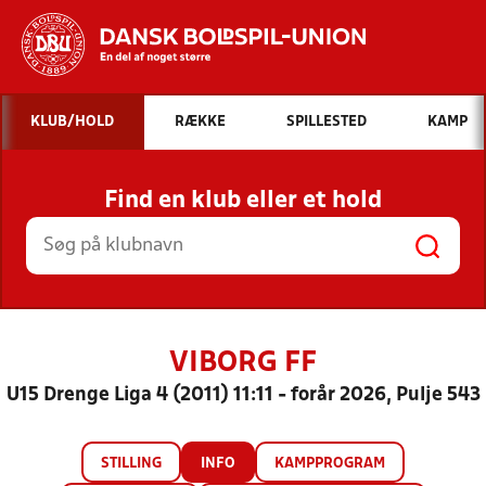
Hvad vil du søge efter?
KLUB/HOLD
RÆKKE
SPILLESTED
KAMP
INDHOLD OG NYHEDER
Find en klub eller et hold
STILLINGER, RESULTATER, KLUBBER OG
HOLD
VIBORG FF
U15 Drenge Liga 4 (2011) 11:11 - forår 2026, Pulje 543
STILLING
INFO
KAMPPROGRAM