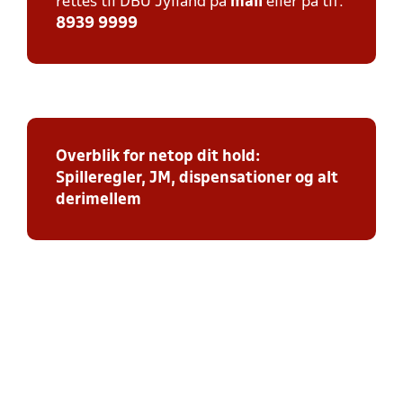
rettes til DBU Jylland på
mail
eller på tlf:
8939 9999
Overblik for netop dit hold:
Spilleregler, JM, dispensationer og alt
derimellem