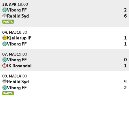
28. APR.
19:00
Viborg FF
2
Rebild Syd
6
04. MAJ
18:30
Kjellerup IF
1
Viborg FF
1
07. MAJ
19:00
Viborg FF
0
IK Rosendal
1
09. MAJ
14:00
Rebild Syd
4
Viborg FF
2