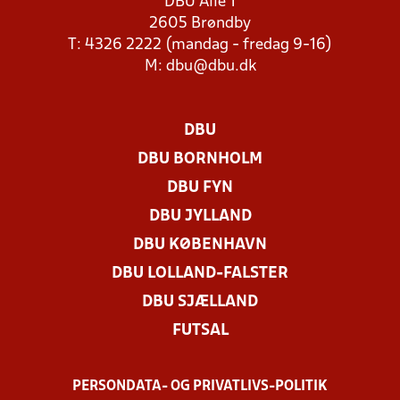
DBU Allé 1
2605 Brøndby
T: 4326 2222 (mandag - fredag 9-16)
M:
dbu@dbu.dk
DBU
DBU BORNHOLM
DBU FYN
DBU JYLLAND
DBU KØBENHAVN
DBU LOLLAND-FALSTER
DBU SJÆLLAND
FUTSAL
PERSONDATA- OG PRIVATLIVS-POLITIK