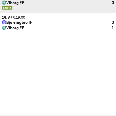
Viborg FF
0
14. APR.
19:00
Bjerringbro IF
0
Viborg FF
1