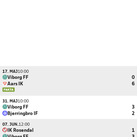
17. MAJ
10:00
Viborg FF
0
Aars IK
6
31. MAJ
10:00
Viborg FF
3
Bjerringbro IF
2
07. JUN.
12:00
IK Rosendal
1