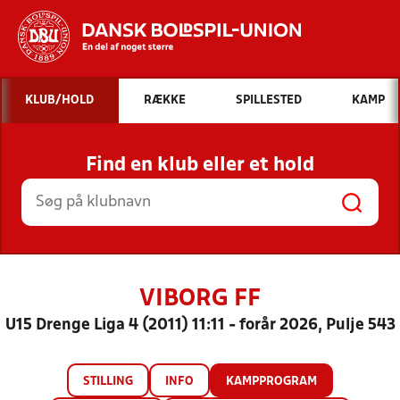
Hvad vil du søge efter?
KLUB/HOLD
RÆKKE
SPILLESTED
KAMP
INDHOLD OG NYHEDER
Find en klub eller et hold
STILLINGER, RESULTATER, KLUBBER OG
HOLD
VIBORG FF
U15 Drenge Liga 4 (2011) 11:11 - forår 2026, Pulje 543
STILLING
INFO
KAMPPROGRAM