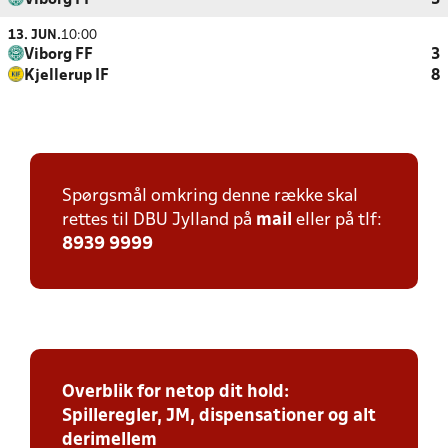
Viborg FF
3
13. JUN.
10:00
Viborg FF
3
Kjellerup IF
8
Spørgsmål omkring denne række skal
rettes til DBU Jylland på
mail
eller på tlf:
8939 9999
Overblik for netop dit hold:
Spilleregler, JM, dispensationer og alt
derimellem