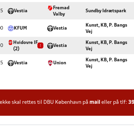
Fremad
15
Vestia
Sundby Idrætspark
Valby
Kunst, KB, P. Bangs
00
KFUM
Vestia
Vej
Hvidovre IF
Kunst, KB, P. Bangs
50
!
Vestia
(2)
Vej
Kunst, KB, P. Bangs
15
Vestia
Union
Vej
kke skal rettes til DBU København på
mail
eller på tlf:
39