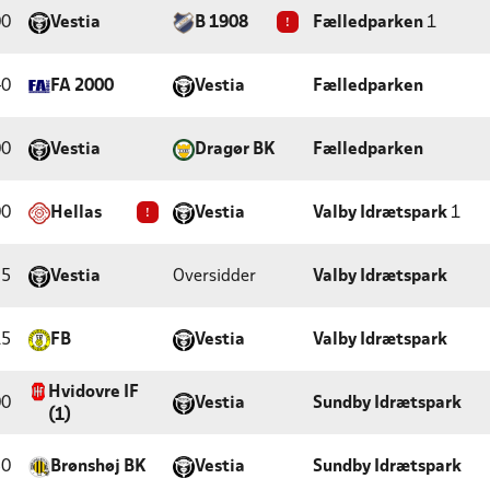
00
Vestia
B 1908
!
Fælledparken
1
40
FA 2000
Vestia
Fælledparken
00
Vestia
Dragør BK
Fælledparken
00
Hellas
!
Vestia
Valby Idrætspark
1
25
Vestia
Oversidder
Valby Idrætspark
15
FB
Vestia
Valby Idrætspark
Hvidovre IF
00
Vestia
Sundby Idrætspark
(1)
50
Brønshøj BK
Vestia
Sundby Idrætspark