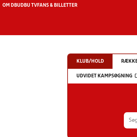
OM DBU
DBU TV
FANS & BILLETTER
KLUB/HOLD
RÆKK
UDVIDET KAMPSØGNING