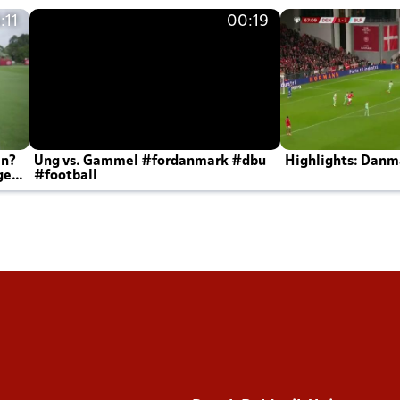
:11
00:19
en?
Ung vs. Gammel #fordanmark #dbu
Highlights: Danma
ger
#football