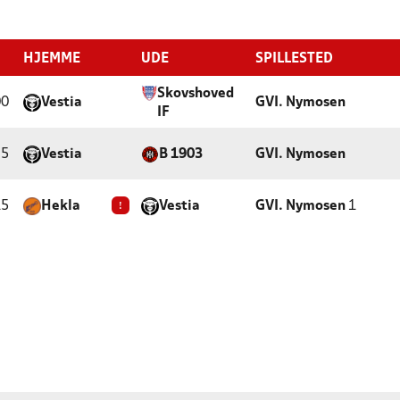
HJEMME
UDE
SPILLESTED
Skovshoved
00
Vestia
GVI. Nymosen
IF
25
Vestia
B 1903
GVI. Nymosen
15
Hekla
!
Vestia
GVI. Nymosen
1