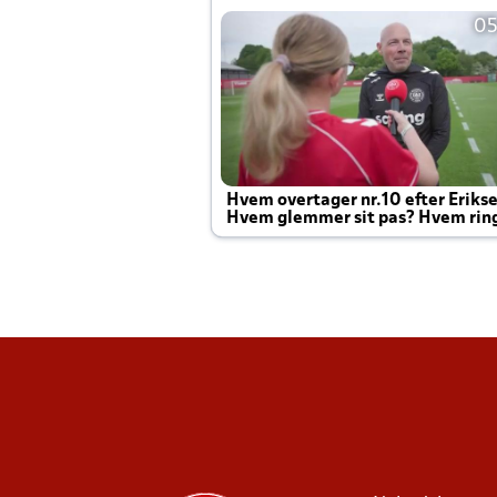
05
Hvem overtager nr.10 efter Eriks
Hvem glemmer sit pas? Hvem rin
Joachim altid til efter kampe?