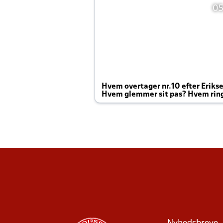
05
Hvem overtager nr.10 efter Eriks
Hvem glemmer sit pas? Hvem rin
Joachim altid til efter kampe?