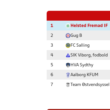
1
Helsted Fremad IF
2
Gug B
3
FC Salling
4
SIK Viborg, fodbold
5
HVA Sydthy
6
Aalborg KFUM
7
Team Østvendsyssel