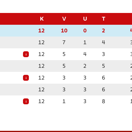
K
V
U
T
12
10
0
2
12
7
1
4
12
5
4
3
i
12
5
2
5
12
3
3
6
i
12
3
3
6
12
1
3
8
i