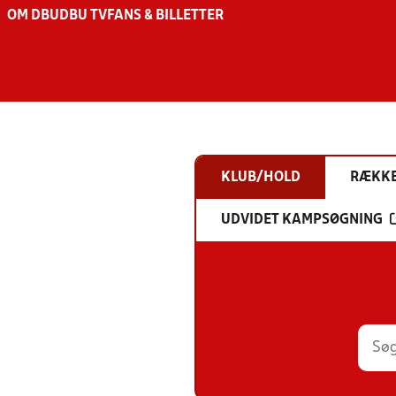
OM DBU
DBU TV
FANS & BILLETTER
KLUB/HOLD
RÆKK
UDVIDET KAMPSØGNING