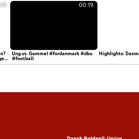
:11
00:19
en?
Ung vs. Gammel #fordanmark #dbu
Highlights: Danma
ger
#football