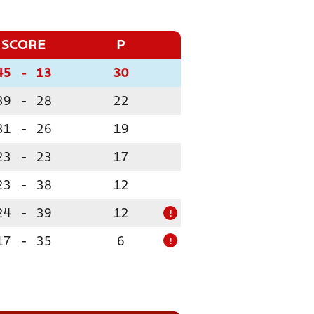
SCORE
P
45
-
13
30
39
-
28
22
31
-
26
19
23
-
23
17
23
-
38
12
24
-
39
12
!
17
-
35
6
!