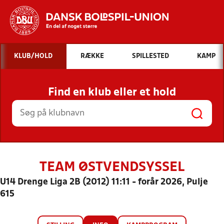
Hvad vil du søge efter?
KLUB/HOLD
RÆKKE
SPILLESTED
KAMP
INDHOLD OG NYHEDER
Find en klub eller et hold
STILLINGER, RESULTATER, KLUBBER OG
HOLD
TEAM ØSTVENDSYSSEL
U14 Drenge Liga 2B (2012) 11:11 - forår 2026, Pulje
615