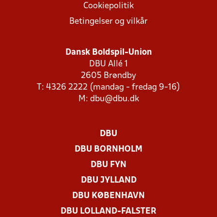
Cookiepolitik
Betingelser og vilkår
Dansk Boldspil-Union
DBU Allé 1
2605 Brøndby
T: 4326 2222 (mandag - fredag 9-16)
M:
dbu@dbu.dk
DBU
DBU BORNHOLM
DBU FYN
DBU JYLLAND
DBU KØBENHAVN
DBU LOLLAND-FALSTER