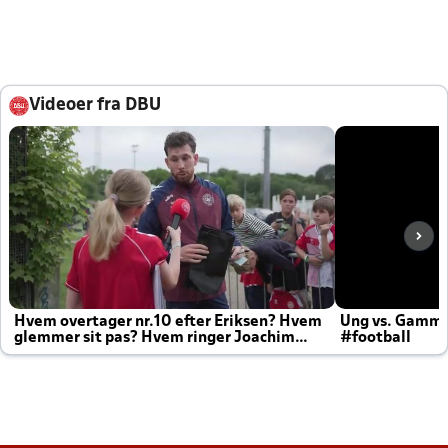
Videoer fra DBU
Hvem overtager nr.10 efter Eriksen? Hvem
Ung vs. Gamm
glemmer sit pas? Hvem ringer Joachim
#football
altid til efter kampe?