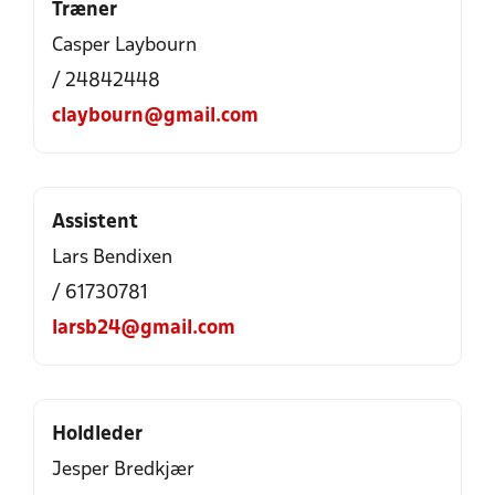
Træner
Casper Laybourn
/ 24842448
claybourn@gmail.com
Assistent
Lars Bendixen
/ 61730781
larsb24@gmail.com
Holdleder
Jesper Bredkjær