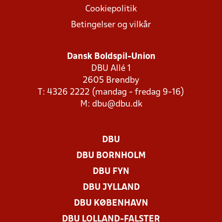
Cookiepolitik
Betingelser og vilkår
Dansk Boldspil-Union
DBU Allé 1
2605 Brøndby
T: 4326 2222 (mandag - fredag 9-16)
M:
dbu@dbu.dk
DBU
DBU BORNHOLM
DBU FYN
DBU JYLLAND
DBU KØBENHAVN
DBU LOLLAND-FALSTER