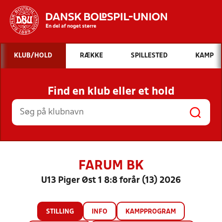
Hvad vil du søge efter?
KLUB/HOLD
RÆKKE
SPILLESTED
KAMP
INDHOLD OG NYHEDER
Find en klub eller et hold
STILLINGER, RESULTATER, KLUBBER OG
HOLD
FARUM BK
U13 Piger Øst 1 8:8 forår (13) 2026
STILLING
INFO
KAMPPROGRAM