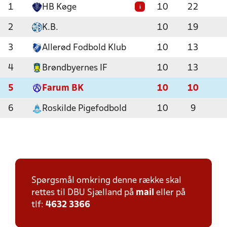
1
HB Køge
10
22
i
2
K.B.
10
19
3
Allerød Fodbold Klub
10
13
4
Brøndbyernes IF
10
13
5
Farum BK
10
10
6
Roskilde Pigefodbold
10
9
Spørgsmål omkring denne række skal
rettes til DBU Sjælland på
mail
eller på
tlf:
4632 3366