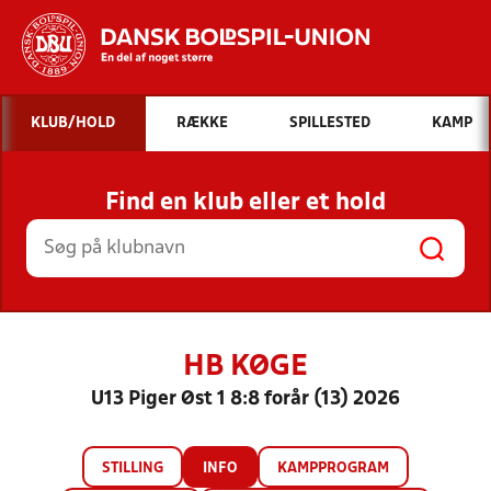
Hvad vil du søge efter?
KLUB/HOLD
RÆKKE
SPILLESTED
KAMP
INDHOLD OG NYHEDER
Find en klub eller et hold
STILLINGER, RESULTATER, KLUBBER OG
HOLD
HB KØGE
U13 Piger Øst 1 8:8 forår (13) 2026
STILLING
INFO
KAMPPROGRAM