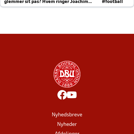
glemmer sit pas? Hvem ringer Joachim
#football
altid til efter kampe?
Nyhedsbreve
Nyheder