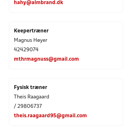
hahy@almbrand.dk
Keepertræner
Magnus Høyer
42429074
mthrmagnuss@gmail.com
Fysisk træner
Theis Raagaard
/ 29806737
theis.raagaard95@gmail.com