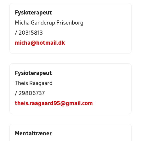
Fysioterapeut
Micha Ganderup Frisenborg
/ 20315813
micha@hotmail.dk
Fysioterapeut
Theis Raagaard
/ 29806737
theis.raagaard95@gmail.com
Mentaltræner