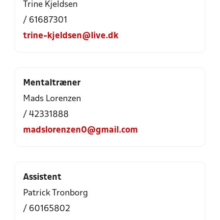
Trine Kjeldsen
/ 61687301
trine-kjeldsen@live.dk
Mentaltræner
Mads Lorenzen
/ 42331888
madslorenzen0@gmail.com
Assistent
Patrick Tronborg
/ 60165802