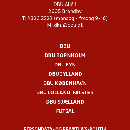
DBU Allé 1
2605 Brøndby
T: 4326 2222 (mandag - fredag 9-16)
M:
dbu@dbu.dk
DBU
DBU BORNHOLM
DBU FYN
DBU JYLLAND
DBU KØBENHAVN
DBU LOLLAND-FALSTER
DBU SJÆLLAND
FUTSAL
PERSONDATA- OG PRIVATLIVS-POLITIK