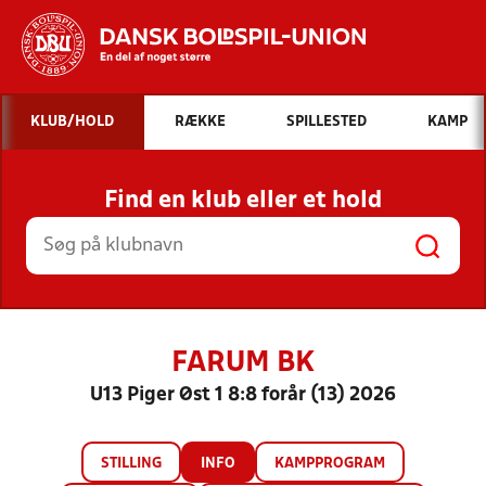
Hvad vil du søge efter?
KLUB/HOLD
RÆKKE
SPILLESTED
KAMP
INDHOLD OG NYHEDER
Find en klub eller et hold
STILLINGER, RESULTATER, KLUBBER OG
HOLD
FARUM BK
U13 Piger Øst 1 8:8 forår (13) 2026
STILLING
INFO
KAMPPROGRAM