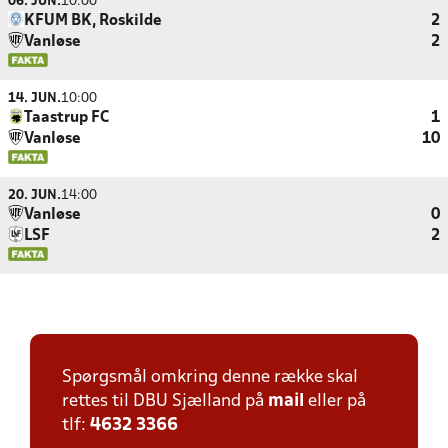
06. JUN.
10:00
KFUM BK, Roskilde
2
Vanløse
2
14. JUN.
10:00
Taastrup FC
1
Vanløse
10
20. JUN.
14:00
Vanløse
0
LSF
2
Spørgsmål omkring denne række skal
rettes til DBU Sjælland på
mail
eller på
tlf:
4632 3366