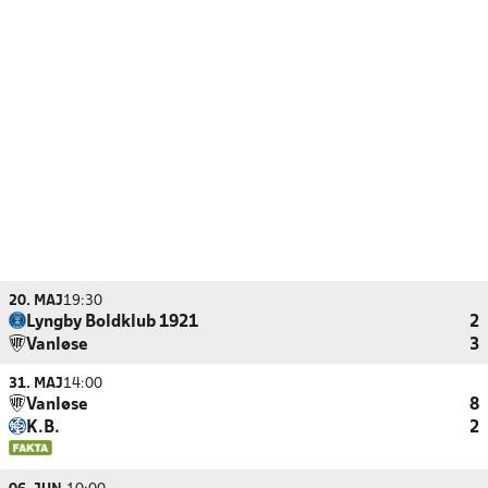
20. MAJ
19:30
Lyngby Boldklub 1921
2
Vanløse
3
31. MAJ
14:00
Vanløse
8
K.B.
2