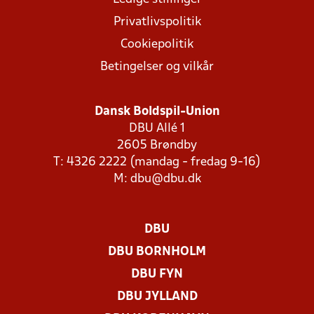
Privatlivspolitik
Cookiepolitik
Betingelser og vilkår
Dansk Boldspil-Union
DBU Allé 1
2605 Brøndby
T: 4326 2222 (mandag - fredag 9-16)
M:
dbu@dbu.dk
DBU
DBU BORNHOLM
DBU FYN
DBU JYLLAND