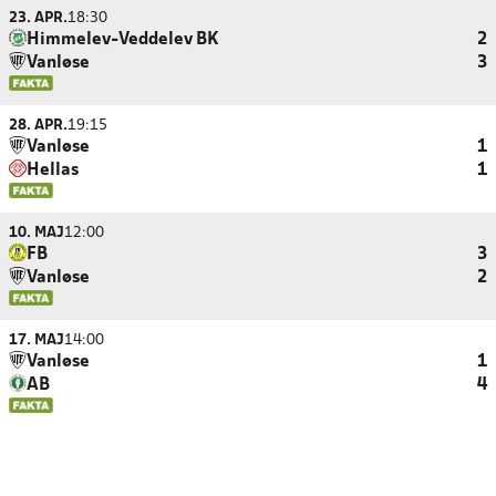
23. APR.
18:30
Himmelev-Veddelev BK
2
Vanløse
3
28. APR.
19:15
Vanløse
1
Hellas
1
10. MAJ
12:00
FB
3
Vanløse
2
17. MAJ
14:00
Vanløse
1
AB
4