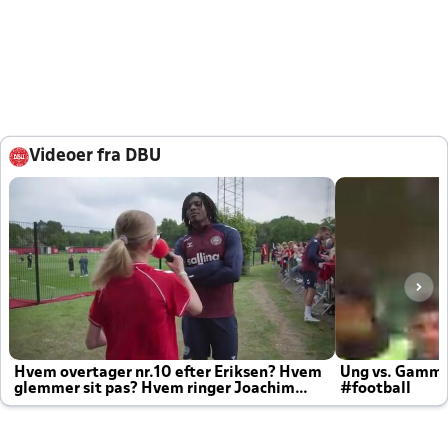
Videoer fra DBU
Hvem overtager nr.10 efter Eriksen? Hvem
Ung vs. Gamm
glemmer sit pas? Hvem ringer Joachim
#football
altid til efter kampe?