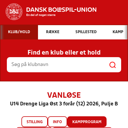
Hvad vil du søge efter?
KLUB/HOLD
RÆKKE
SPILLESTED
KAMP
INDHOLD OG NYHEDER
Find en klub eller et hold
STILLINGER, RESULTATER, KLUBBER OG
HOLD
VANLØSE
U14 Drenge Liga Øst 3 forår (12) 2026, Pulje B
STILLING
INFO
KAMPPROGRAM