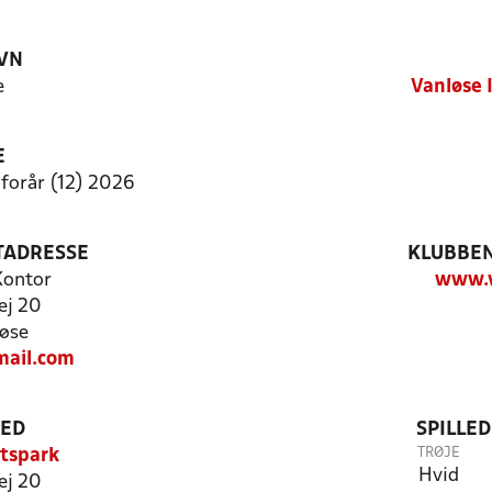
VN
e
Vanløse 
E
 forår (12) 2026
TADRESSE
KLUBBEN
 Kontor
www.v
ej 20
øse
mail.com
TED
SPILLE
TRØJE
tspark
Hvid
ej 20