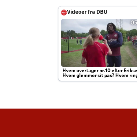
Videoer fra DBU
05
Hvem overtager nr.10 efter Eriks
Hvem glemmer sit pas? Hvem rin
Joachim altid til efter kampe?