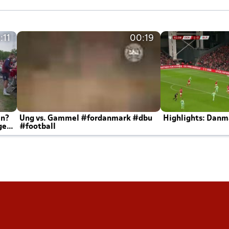
:11
00:19
en?
Ung vs. Gammel #fordanmark #dbu
Highlights: Danma
ger
#football