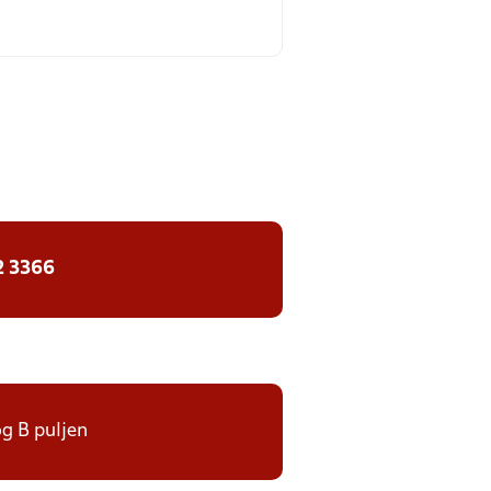
2 3366
og B puljen