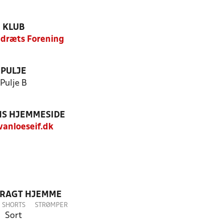
KLUB
Idræts Forening
PULJE
Pulje B
S HJEMMESIDE
anloeseif.dk
DRAGT HJEMME
SHORTS
STRØMPER
Sort