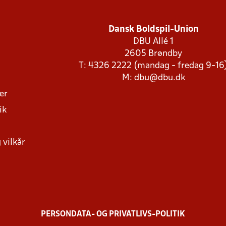
Dansk Boldspil-Union
DBU Allé 1
2605 Brøndby
T: 4326 2222 (mandag - fredag 9-16
M:
dbu@dbu.dk
ger
ik
 vilkår
PERSONDATA- OG PRIVATLIVS-POLITIK