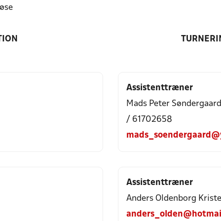
øse
TION
TURNERI
Assistenttræner
Mads Peter Søndergaar
/ 61702658
mads_soendergaard@
Assistenttræner
Anders Oldenborg Krist
anders_olden@hotmai