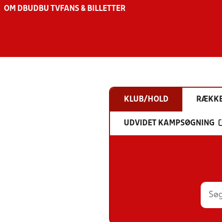
OM DBU
DBU TV
FANS & BILLETTER
KLUB/HOLD
RÆKK
UDVIDET KAMPSØGNING