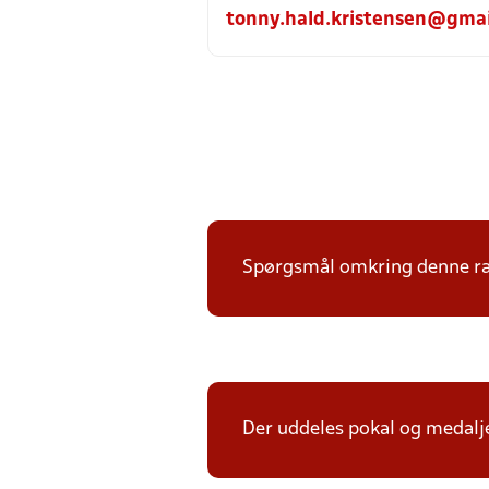
tonny.hald.kristensen@gma
Spørgsmål omkring denne ræk
Der uddeles pokal og medalje