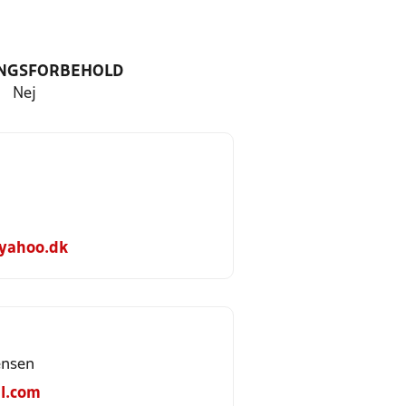
NGSFORBEHOLD
Nej
d
yahoo.dk
ensen
l.com