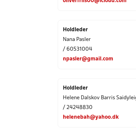
oliverfriis00@icloud.com
Holdleder
Nana Pasler
/ 60531004
npasler@gmail.com
Holdleder
Helene Dalskov Barris Saidyle
/ 24248830
helenebah@yahoo.dk