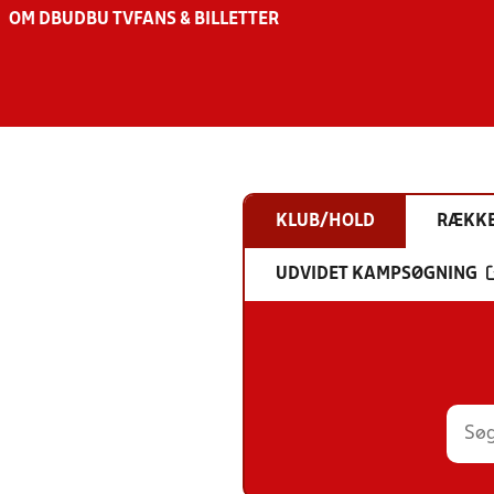
OM DBU
DBU TV
FANS & BILLETTER
KLUB/HOLD
RÆKK
UDVIDET KAMPSØGNING