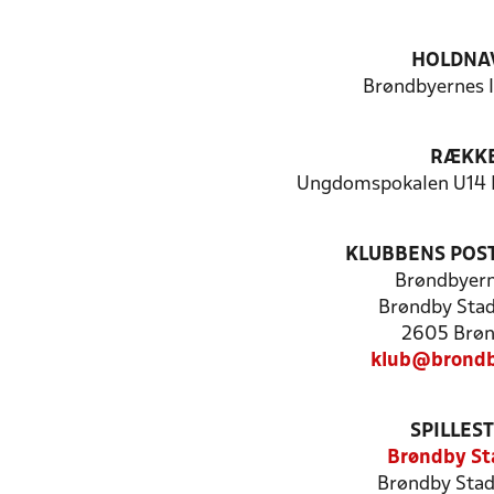
HOLDNA
Brøndbyernes I
RÆKK
Ungdomspokalen U14 P
KLUBBENS POS
Brøndbyern
Brøndby Stad
2605 Brø
klub@brondb
SPILLES
Brøndby St
Brøndby Stad