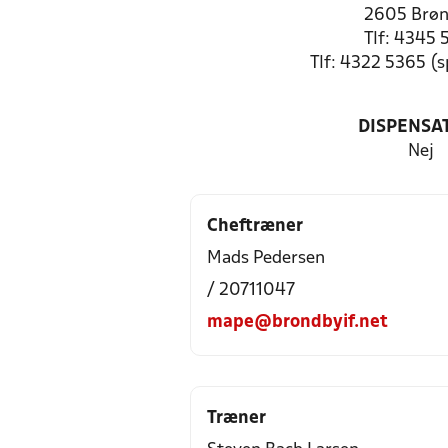
2605 Brø
Tlf: 4345 
Tlf: 4322 5365 (
DISPENSA
Nej
Cheftræner
Mads Pedersen
/ 20711047
mape@brondbyif.net
Træner