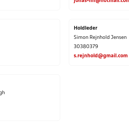
jonas-nn@hotmail.co
Holdleder
Simon Rejnhold Jensen
30380379
s.rejnhold@gmail.com
igh