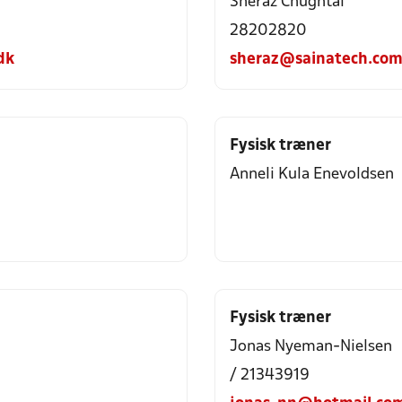
Sheraz Chughtai
28202820
dk
sheraz@sainatech.co
Fysisk træner
Anneli Kula Enevoldsen
Fysisk træner
Jonas Nyeman-Nielsen
/ 21343919