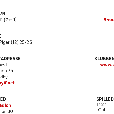
VN
F (Øst 1)
Brøn
E
iger (12) 25/26
TADRESSE
KLUBBEN
es If
www.b
ion 26
ndby
yif.net
TED
SPILLE
TRØJE
adion
Gul
ion 30