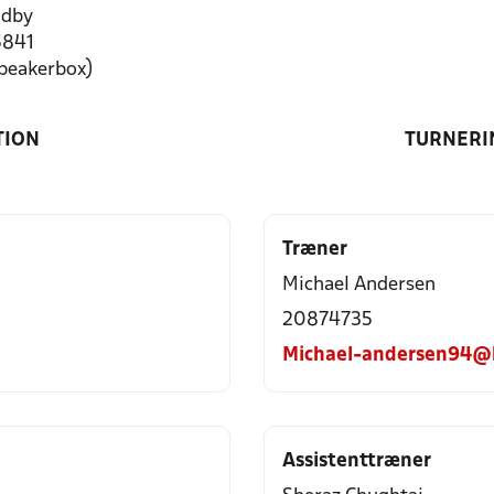
ndby
5841
speakerbox)
TION
TURNERI
Træner
Michael Andersen
20874735
Michael-andersen94@
Assistenttræner