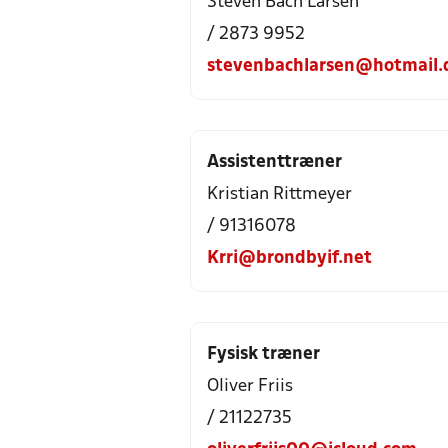
Steven Bach Larsen
/ 2873 9952
stevenbachlarsen@hotmail.
Assistenttræner
Kristian Rittmeyer
/ 91316078
Krri@brondbyif.net
Fysisk træner
Oliver Friis
/ 21122735