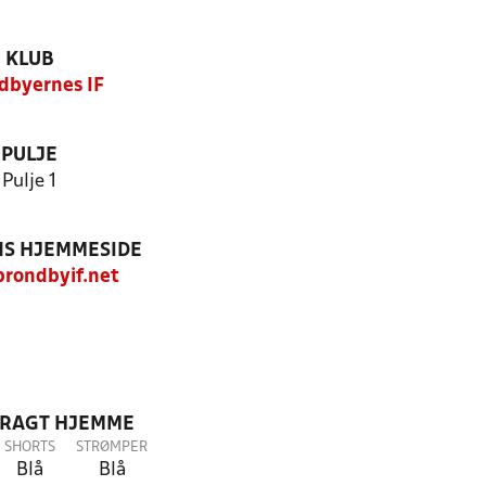
KLUB
dbyernes IF
PULJE
Pulje 1
S HJEMMESIDE
rondbyif.net
DRAGT HJEMME
SHORTS
STRØMPER
Blå
Blå