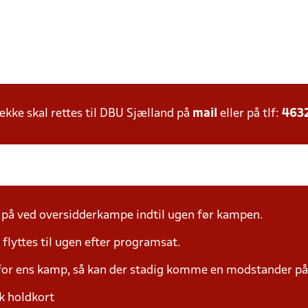
ke skal rettes til DBU Sjælland på
mail
eller på tlf:
463
å ved oversidderkampe indtil ugen før kampen.
yttes til ugen efter programsat.
 for ens kamp, så kan der stadig komme en modstander 
k holdkort