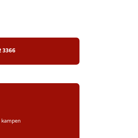
2 3366
på kampen