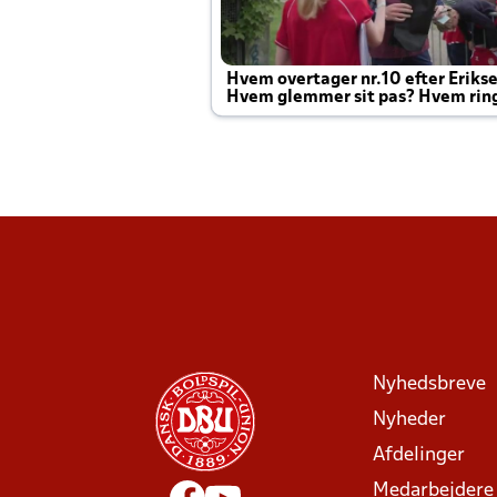
Hvem overtager nr.10 efter Eriks
Hvem glemmer sit pas? Hvem rin
Joachim altid til efter kampe?
Nyhedsbreve
Nyheder
Afdelinger
Medarbejdere