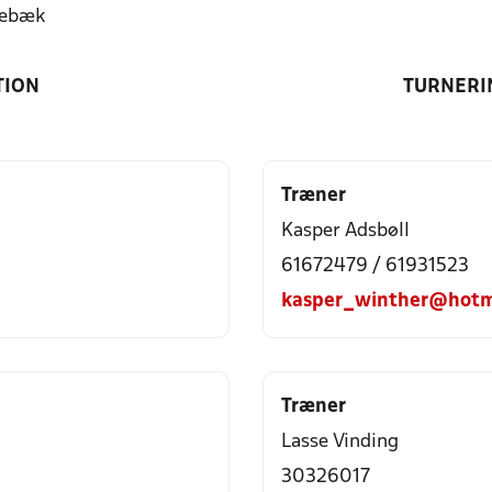
ebæk
TION
TURNERI
Træner
Kasper Adsbøll
61672479 / 61931523
kasper_winther@hotm
Træner
Lasse Vinding
30326017