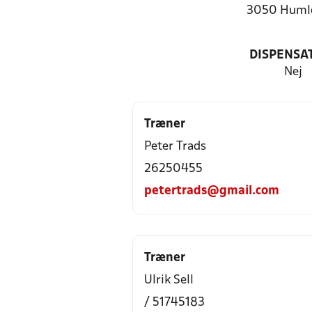
3050 Huml
DISPENSA
Nej
Træner
Peter Trads
26250455
petertrads@gmail.com
Træner
Ulrik Sell
/ 51745183