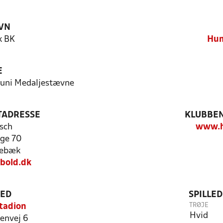
VN
 BK
Hum
E
.juni Medaljestævne
TADRESSE
KLUBBEN
isch
www.h
ge 70
ebæk
bold.dk
TED
SPILLE
TRØJE
tadion
Hvid
envej 6