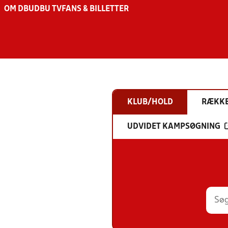
OM DBU
DBU TV
FANS & BILLETTER
KLUB/HOLD
RÆKK
UDVIDET KAMPSØGNING