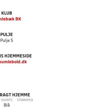
KLUB
lebæk BK
PULJE
Pulje 5
S HJEMMESIDE
umlebold.dk
DRAGT HJEMME
SHORTS
STRØMPER
Blå