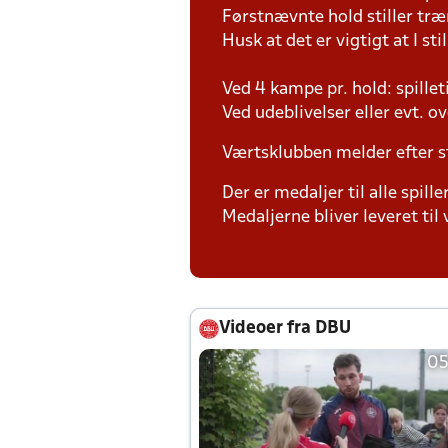
Førstnævnte hold stiller tr
Husk at det er vigtigt at I sti
Ved 4 kampe pr. hold: spille
Ved udeblivelser eller evt. o
Værtsklubben melder efter s
Der er medaljer til alle spill
Medaljerne bliver leveret t
Videoer fra DBU
05