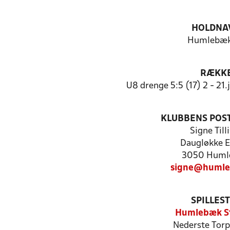
HOLDNA
Humlebæk
RÆKK
U8 drenge 5:5 (17) 2 - 21
KLUBBENS POS
Signe Till
Daugløkke E
3050 Huml
signe@humle
SPILLES
Humlebæk S
Nederste Torp