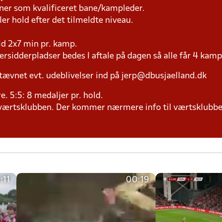
æner som kvalificeret bane/kampleder.
ller hold efter det tilmeldte niveau.
tid 2x7 min pr. kamp.
versidderpladser bedes I aftale på dagen så alle får 4 kamp
tævnet evt. udeblivelser ind på jerp@dbusjaelland.dk
ere. 5:5: 8 medaljer pr. hold.
il værtsklubben. Der kommer nærmere info til værtsklubbe
:11
00:19