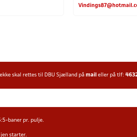
Vindings87@hotmail.
ke skal rettes til DBU Sjælland på
mail
eller på tlf:
463
:5-baner pr. pulje.
jen starter.