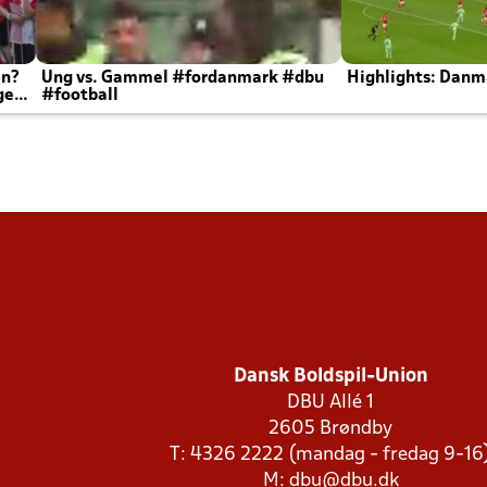
en?
Ung vs. Gammel #fordanmark #dbu
Highlights: Danma
ger
#football
Dansk Boldspil-Union
DBU Allé 1
2605 Brøndby
T: 4326 2222 (mandag - fredag 9-16
M:
dbu@dbu.dk