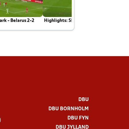
rk - Belarus 2-2
Highlights: Skotland - Danmark 4-2
J
E
DBU
DBU BORNHOLM
DBU FYN
)
DBU JYLLAND