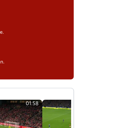
e.
n.
01:58
01:58