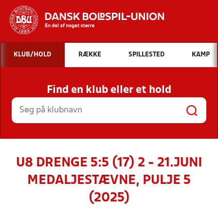
Hvad vil du søge efter?
KLUB/HOLD
RÆKKE
SPILLESTED
KAMP
INDHOLD OG NYHEDER
Find en klub eller et hold
STILLINGER, RESULTATER, KLUBBER OG
HOLD
U8 DRENGE 5:5 (17) 2 - 21.JUNI
MEDALJESTÆVNE, PULJE 5
(2025)