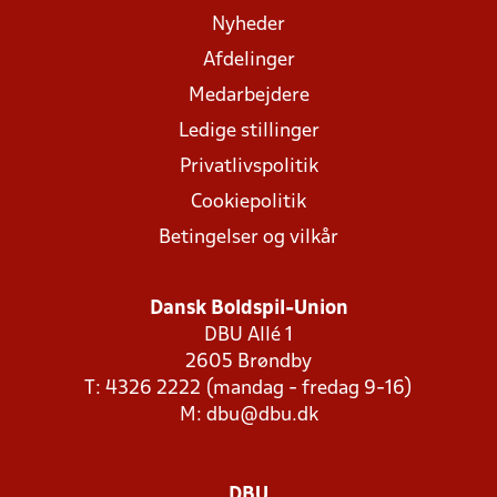
Nyheder
Afdelinger
Medarbejdere
Ledige stillinger
Privatlivspolitik
Cookiepolitik
Betingelser og vilkår
Dansk Boldspil-Union
DBU Allé 1
2605 Brøndby
T: 4326 2222 (mandag - fredag 9-16)
M:
dbu@dbu.dk
DBU