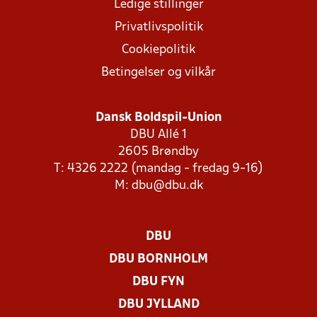
Ledige stillinger
Privatlivspolitik
Cookiepolitik
Betingelser og vilkår
Dansk Boldspil-Union
DBU Allé 1
2605 Brøndby
T: 4326 2222 (mandag - fredag 9-16)
M:
dbu@dbu.dk
DBU
DBU BORNHOLM
DBU FYN
DBU JYLLAND