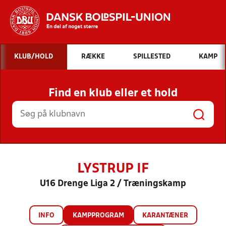
Hvad vil du søge efter?
KLUB/HOLD
RÆKKE
SPILLESTED
KAMP
INDHOLD OG NYHEDER
Find en klub eller et hold
STILLINGER, RESULTATER, KLUBBER OG
HOLD
LYSTRUP IF
U16 Drenge Liga 2 / Træningskamp
INFO
KAMPPROGRAM
KARANTÆNER