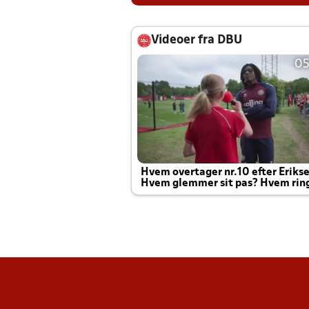
Videoer fra DBU
05
Hvem overtager nr.10 efter Eriks
Hvem glemmer sit pas? Hvem rin
Joachim altid til efter kampe?