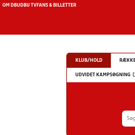
OM DBU
DBU TV
FANS & BILLETTER
KLUB/HOLD
RÆKK
UDVIDET KAMPSØGNING