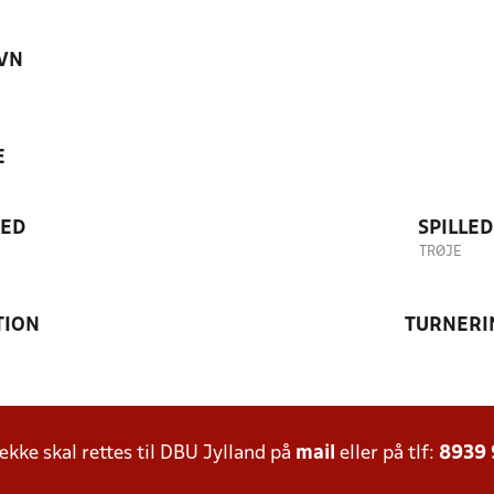
VN
E
TED
SPILLE
TRØJE
TION
TURNERI
ke skal rettes til DBU Jylland på
mail
eller på tlf:
8939