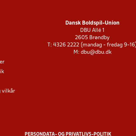
Dansk Boldspil-Union
DBU Allé 1
2605 Brøndby
T: 4326 2222 (mandag - fredag 9-16
M:
dbu@dbu.dk
ger
ik
 vilkår
PERSONDATA- OG PRIVATLIVS-POLITIK