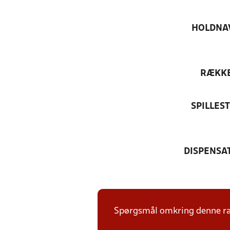
HOLDNA
RÆKK
SPILLES
DISPENSA
Spørgsmål omkring denne ræk