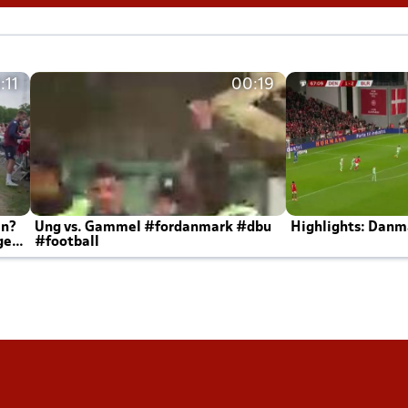
:11
00:19
en?
Ung vs. Gammel #fordanmark #dbu
Highlights: Danma
ger
#football