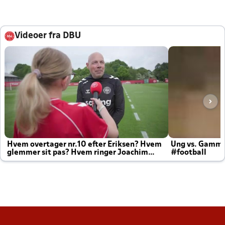
Videoer fra DBU
Hvem overtager nr.10 efter Eriksen? Hvem
Ung vs. Gamm
glemmer sit pas? Hvem ringer Joachim
#football
altid til efter kampe?