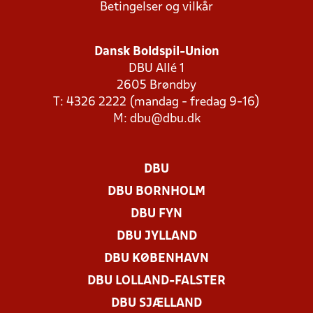
Betingelser og vilkår
Dansk Boldspil-Union
DBU Allé 1
2605 Brøndby
T: 4326 2222 (mandag - fredag 9-16)
M:
dbu@dbu.dk
DBU
DBU BORNHOLM
DBU FYN
DBU JYLLAND
DBU KØBENHAVN
DBU LOLLAND-FALSTER
DBU SJÆLLAND