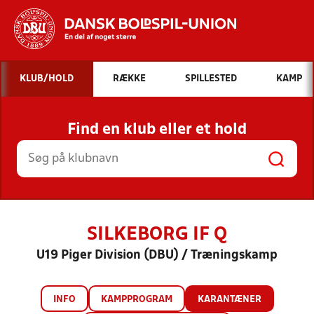
Hvad vil du søge efter?
KLUB/HOLD
RÆKKE
SPILLESTED
KAMP
INDHOLD OG NYHEDER
Find en klub eller et hold
STILLINGER, RESULTATER, KLUBBER OG
HOLD
SILKEBORG IF Q
U19 Piger Division (DBU) / Træningskamp
INFO
KAMPPROGRAM
KARANTÆNER