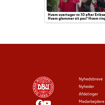
Hvem overtager nr.10 efter Eriks
Hvem glemmer sit pas? Hvem rin
Joachim altid til efter kampe?
Nyhedsbreve
Nyheder
Afdelinger
Medarbejdere