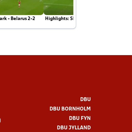
rk - Belarus 2-2
Highlights: Skotland - Danmark 4-2
J
E
DBU
DBU BORNHOLM
DBU FYN
)
DBU JYLLAND