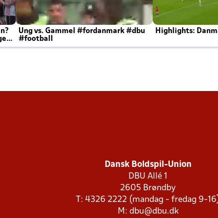
en?
Ung vs. Gammel #fordanmark #dbu
Highlights: Danma
ger
#football
Dansk Boldspil-Union
DBU Allé 1
2605 Brøndby
T: 4326 2222 (mandag - fredag 9-16
M:
dbu@dbu.dk