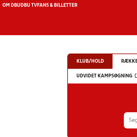
OM DBU
DBU TV
FANS & BILLETTER
KLUB/HOLD
RÆKK
UDVIDET KAMPSØGNING