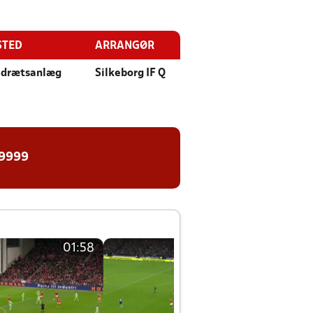
STED
ARRANGØR
 Idrætsanlæg
Silkeborg IF Q
 9999
01:58
01:58