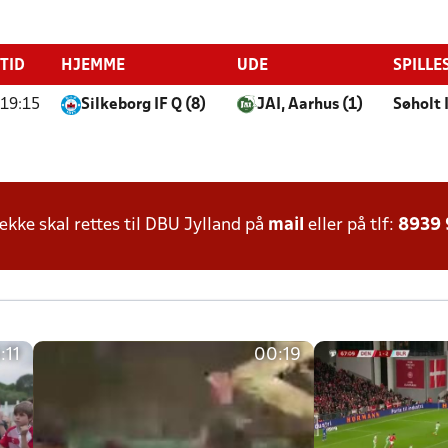
TID
HJEMME
UDE
SPILLE
19:15
Silkeborg IF Q (8)
JAI, Aarhus (1)
Søholt
ke skal rettes til DBU Jylland på
mail
eller på tlf:
8939
:11
00:19