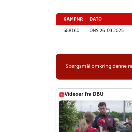
KAMPNR
DATO
688160
ONS.
26-03 2025
Spørgsmål omkring denne ræk
Videoer fra DBU
05