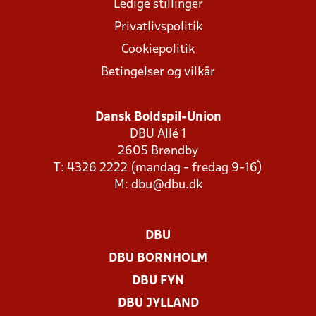
Ledige stillinger
Privatlivspolitik
Cookiepolitik
Betingelser og vilkår
Dansk Boldspil-Union
DBU Allé 1
2605 Brøndby
T: 4326 2222 (mandag - fredag 9-16)
M:
dbu@dbu.dk
DBU
DBU BORNHOLM
DBU FYN
DBU JYLLAND