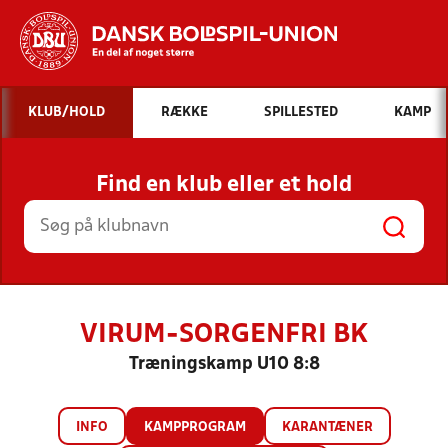
Hvad vil du søge efter?
KLUB/HOLD
RÆKKE
SPILLESTED
KAMP
INDHOLD OG NYHEDER
Find en klub eller et hold
STILLINGER, RESULTATER, KLUBBER OG
HOLD
VIRUM-SORGENFRI BK
Træningskamp U10 8:8
INFO
KAMPPROGRAM
KARANTÆNER