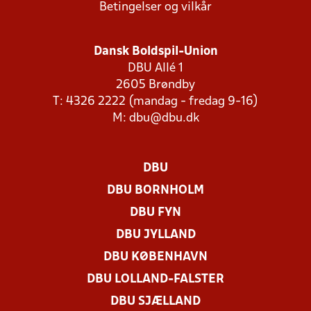
Betingelser og vilkår
Dansk Boldspil-Union
DBU Allé 1
2605 Brøndby
T: 4326 2222 (mandag - fredag 9-16)
M:
dbu@dbu.dk
DBU
DBU BORNHOLM
DBU FYN
DBU JYLLAND
DBU KØBENHAVN
DBU LOLLAND-FALSTER
DBU SJÆLLAND