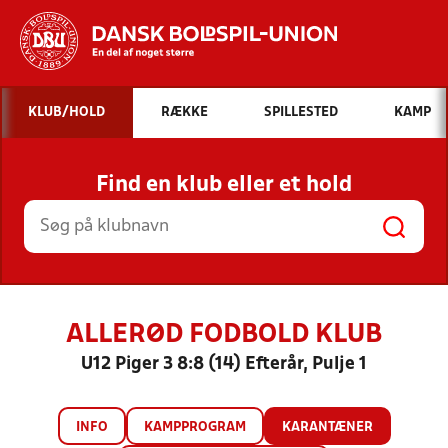
Hvad vil du søge efter?
KLUB/HOLD
RÆKKE
SPILLESTED
KAMP
INDHOLD OG NYHEDER
Find en klub eller et hold
STILLINGER, RESULTATER, KLUBBER OG
HOLD
ALLERØD FODBOLD KLUB
U12 Piger 3 8:8 (14) Efterår, Pulje 1
INFO
KAMPPROGRAM
KARANTÆNER