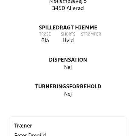
Møllemosevej 5
3450 Allerød
SPILLEDRAGT HJEMME
TRØJE
SHORTS
STRØMPER
Blå
Hvid
DISPENSATION
Nej
TURNERINGSFORBEHOLD
Nej
Træner
Peter Dregild