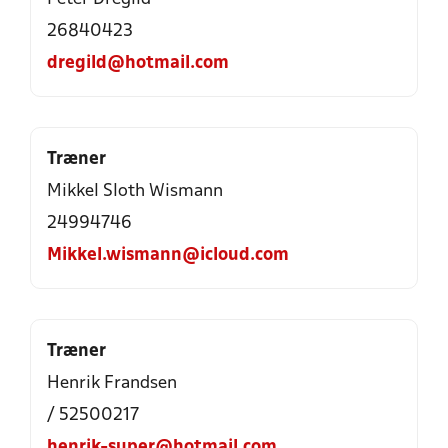
26840423
dregild@hotmail.com
Træner
Mikkel Sloth Wismann
24994746
Mikkel.wismann@icloud.com
Træner
Henrik Frandsen
/ 52500217
henrik-super@hotmail.com