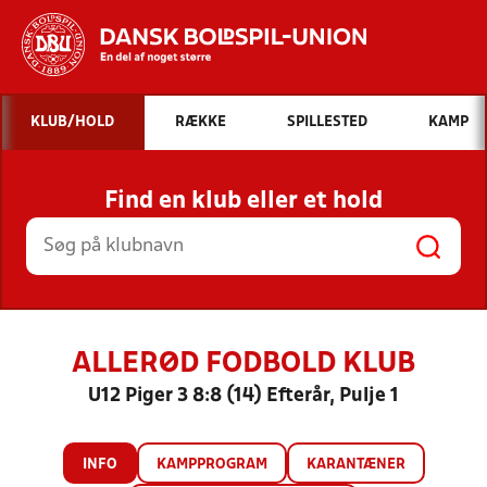
Hvad vil du søge efter?
KLUB/HOLD
RÆKKE
SPILLESTED
KAMP
INDHOLD OG NYHEDER
Find en klub eller et hold
STILLINGER, RESULTATER, KLUBBER OG
HOLD
ALLERØD FODBOLD KLUB
U12 Piger 3 8:8 (14) Efterår, Pulje 1
INFO
KAMPPROGRAM
KARANTÆNER