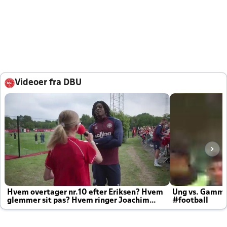
Videoer fra DBU
Hvem overtager nr.10 efter Eriksen? Hvem
Ung vs. Gamm
glemmer sit pas? Hvem ringer Joachim
#football
altid til efter kampe?