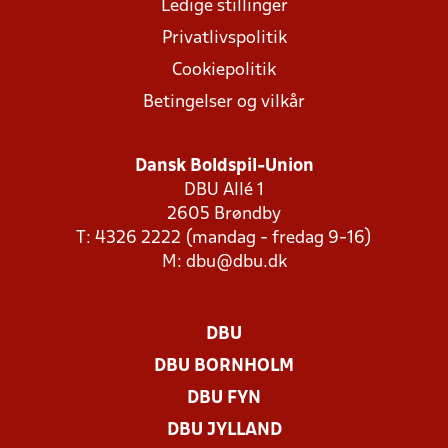
Ledige stillinger
Privatlivspolitik
Cookiepolitik
Betingelser og vilkår
Dansk Boldspil-Union
DBU Allé 1
2605 Brøndby
T: 4326 2222 (mandag - fredag 9-16)
M:
dbu@dbu.dk
DBU
DBU BORNHOLM
DBU FYN
DBU JYLLAND