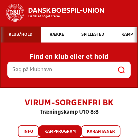
Hvad vil du søge efter?
KLUB/HOLD
RÆKKE
SPILLESTED
KAMP
INDHOLD OG NYHEDER
Find en klub eller et hold
STILLINGER, RESULTATER, KLUBBER OG
HOLD
VIRUM-SORGENFRI BK
Træningskamp U10 8:8
INFO
KAMPPROGRAM
KARANTÆNER