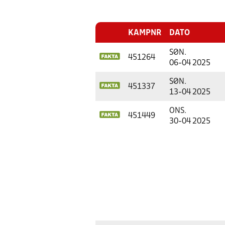
KAMPNR
DATO
SØN.
451264
06-04 2025
SØN.
451337
13-04 2025
ONS.
451449
30-04 2025