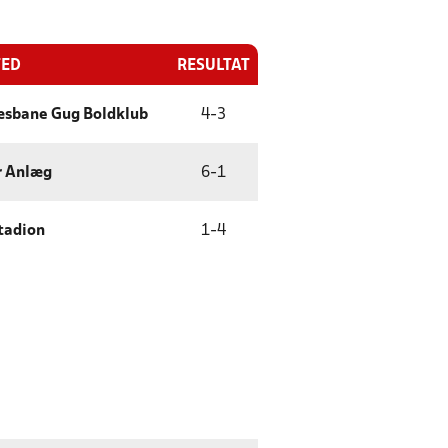
TED
RESULTAT
sbane Gug Boldklub
4
-
3
r Anlæg
6
-
1
tadion
1
-
4