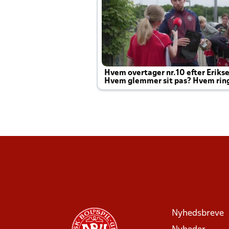
Hvem overtager nr.10 efter Eriks
Hvem glemmer sit pas? Hvem rin
Joachim altid til efter kampe?
Nyhedsbreve