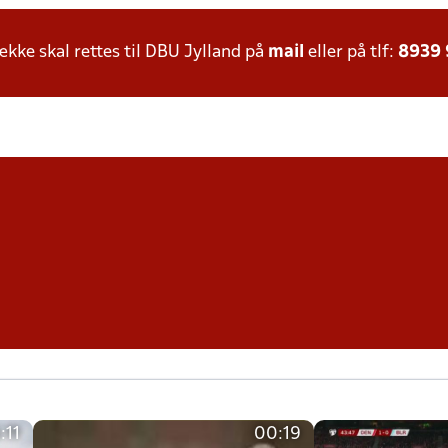
ke skal rettes til DBU Jylland på
mail
eller på tlf:
8939
:11
00:19