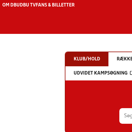
OM DBU
DBU TV
FANS & BILLETTER
KLUB/HOLD
RÆKK
UDVIDET KAMPSØGNING