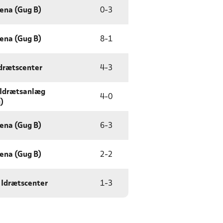
rena (Gug B)
0
-
3
rena (Gug B)
8
-
1
Idrætscenter
4
-
3
 Idrætsanlæg
4
-
0
)
rena (Gug B)
6
-
3
rena (Gug B)
2
-
2
 Idrætscenter
1
-
3