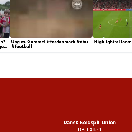
en?
Ung vs. Gammel #fordanmark #dbu
Highlights: Danma
ger
#football
Dansk Boldspil-Union
DBU Allé 1