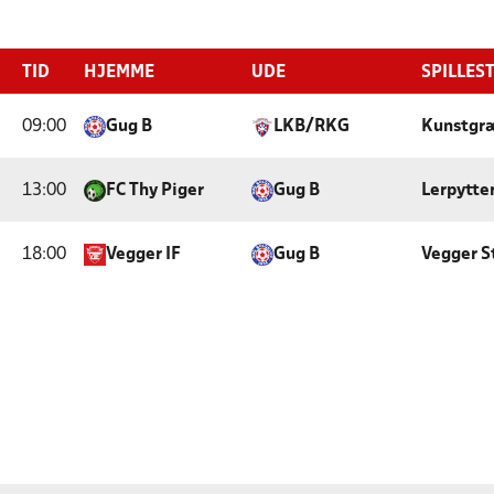
TID
HJEMME
UDE
SPILLES
09:00
Gug B
LKB/RKG
Kunstgræ
13:00
FC Thy Piger
Gug B
Lerpytte
18:00
Vegger IF
Gug B
Vegger S