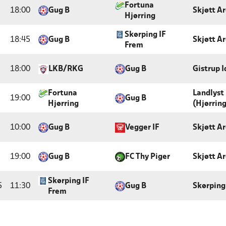
Fortuna
18:00
Gug B
Skjøtt A
Hjørring
Skørping IF
18:45
Gug B
Skjøtt A
Frem
18:00
LKB/RKG
Gug B
Gistrup 
Fortuna
Landlyst
19:00
Gug B
Hjørring
(Hjørring
10:00
Gug B
Vegger IF
Skjøtt A
19:00
Gug B
FC Thy Piger
Skjøtt A
Skørping IF
5
11:30
Gug B
Skørping
Frem