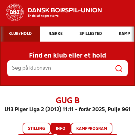
Hvad vil du søge efter?
KLUB/HOLD
RÆKKE
SPILLESTED
KAMP
INDHOLD OG NYHEDER
Find en klub eller et hold
STILLINGER, RESULTATER, KLUBBER OG
HOLD
GUG B
U13 Piger Liga 2 (2012) 11:11 - forår 2025, Pulje 961
STILLING
INFO
KAMPPROGRAM