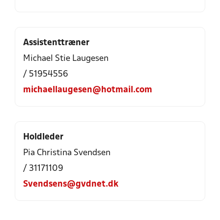
Assistenttræner
Michael Stie Laugesen
/ 51954556
michaellaugesen@hotmail.com
Holdleder
Pia Christina Svendsen
/ 31171109
Svendsens@gvdnet.dk