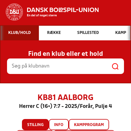
Hvad vil du søge efter?
KLUB/HOLD
RÆKKE
SPILLESTED
KAMP
INDHOLD OG NYHEDER
Find en klub eller et hold
STILLINGER, RESULTATER, KLUBBER OG
HOLD
KB81 AALBORG
Herrer C (16+) 7:7 - 2025/Forår, Pulje 4
STILLING
INFO
KAMPPROGRAM