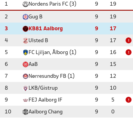
1
Nordens Paris FC (3)
9
19
2
Gug B
9
19
3
KB81 Aalborg
9
17
4
Ulsted B
9
17
!
5
FC Ljiljan, Ålborg (1)
9
16
!
6
AaB
9
15
7
Nørresundby FB (1)
9
12
8
LKB/Gistrup
9
10
9
FEJ Aalborg IF
9
5
!
10
Aalborg Chang
9
0