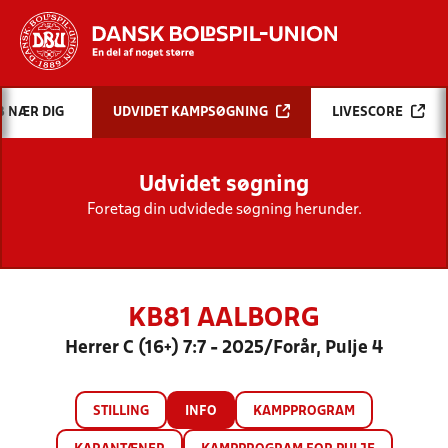
Hvad vil du søge efter?
B NÆR DIG
UDVIDET KAMPSØGNING
LIVESCORE
INDHOLD OG NYHEDER
Udvidet søgning
STILLINGER, RESULTATER, KLUBBER OG
HOLD
Foretag din udvidede søgning herunder.
KB81 AALBORG
Herrer C (16+) 7:7 - 2025/Forår, Pulje 4
STILLING
INFO
KAMPPROGRAM