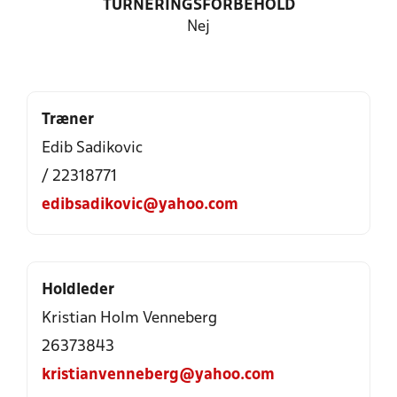
TURNERINGSFORBEHOLD
Nej
Træner
Edib Sadikovic
/ 22318771
edibsadikovic@yahoo.com
Holdleder
Kristian Holm Venneberg
26373843
kristianvenneberg@yahoo.com