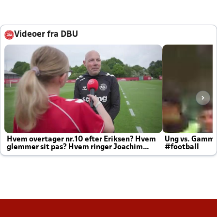
Videoer fra DBU
Hvem overtager nr.10 efter Eriksen? Hvem
Ung vs. Gamm
glemmer sit pas? Hvem ringer Joachim
#football
altid til efter kampe?