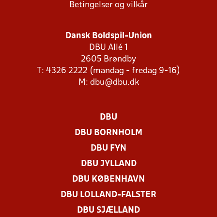
Betingelser og vilkår
Dansk Boldspil-Union
DBU Allé 1
2605 Brøndby
T: 4326 2222 (mandag - fredag 9-16)
M:
dbu@dbu.dk
DBU
DBU BORNHOLM
DBU FYN
DBU JYLLAND
DBU KØBENHAVN
DBU LOLLAND-FALSTER
DBU SJÆLLAND