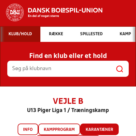
Hvad vil du søge efter?
KLUB/HOLD
RÆKKE
SPILLESTED
KAMP
INDHOLD OG NYHEDER
Find en klub eller et hold
STILLINGER, RESULTATER, KLUBBER OG
HOLD
VEJLE B
U13 Piger Liga 1 / Træningskamp
INFO
KAMPPROGRAM
KARANTÆNER