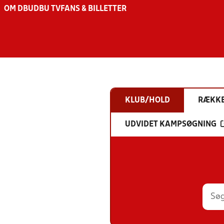
OM DBU
DBU TV
FANS & BILLETTER
KLUB/HOLD
RÆKK
UDVIDET KAMPSØGNING