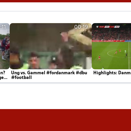
:11
00:19
en?
Ung vs. Gammel #fordanmark #dbu
Highlights: Danma
ger
#football