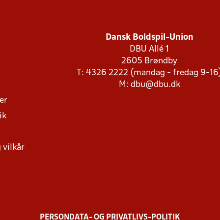
Dansk Boldspil-Union
DBU Allé 1
2605 Brøndby
T: 4326 2222 (mandag - fredag 9-16
M:
dbu@dbu.dk
ger
ik
 vilkår
PERSONDATA- OG PRIVATLIVS-POLITIK