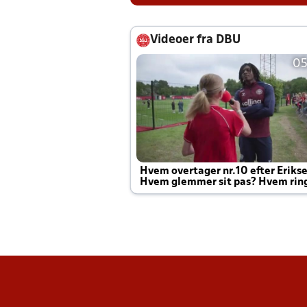
Videoer fra DBU
05
Hvem overtager nr.10 efter Eriks
Hvem glemmer sit pas? Hvem rin
Joachim altid til efter kampe?