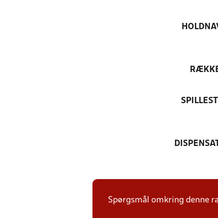
HOLDNA
RÆKK
SPILLES
DISPENSA
Spørgsmål omkring denne ræk