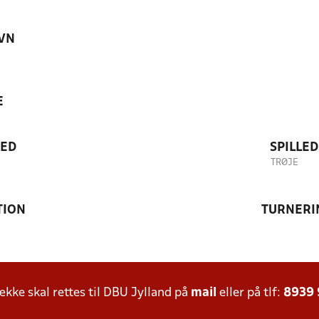
VN
E
TED
SPILLE
TRØJE
TION
TURNERI
ke skal rettes til DBU Jylland på
mail
eller på tlf:
8939