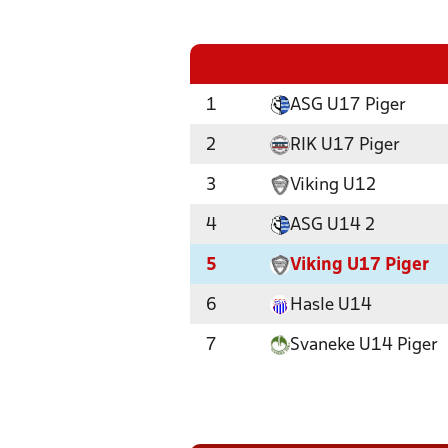
1
ASG U17 Piger
2
RIK U17 Piger
3
Viking U12
4
ASG U14 2
5
Viking U17 Piger
6
Hasle U14
7
Svaneke U14 Piger