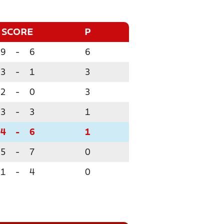
SCORE
P
9
-
6
6
3
-
1
3
2
-
0
3
3
-
3
1
4
-
6
1
5
-
7
0
1
-
4
0