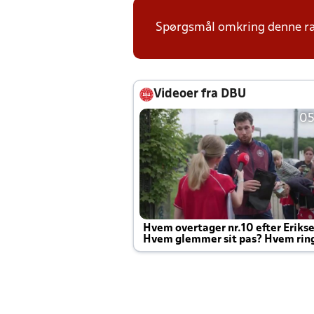
Spørgsmål omkring denne ræ
Videoer fra DBU
05
Hvem overtager nr.10 efter Eriks
Hvem glemmer sit pas? Hvem rin
Joachim altid til efter kampe?