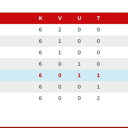
K
V
U
T
6
2
0
0
6
1
0
0
6
1
0
0
6
0
1
0
6
0
1
1
6
0
0
1
6
0
0
2