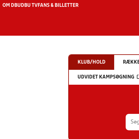
OM DBU
DBU TV
FANS & BILLETTER
KLUB/HOLD
RÆKK
UDVIDET KAMPSØGNING