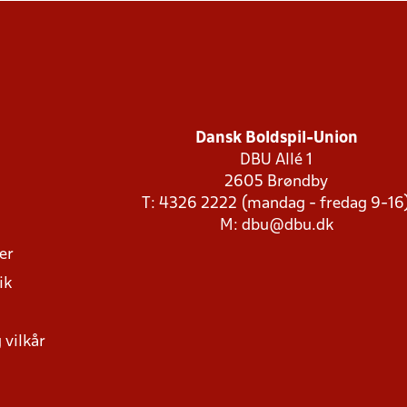
Dansk Boldspil-Union
DBU Allé 1
2605 Brøndby
T: 4326 2222 (mandag - fredag 9-16
M:
dbu@dbu.dk
ger
ik
 vilkår