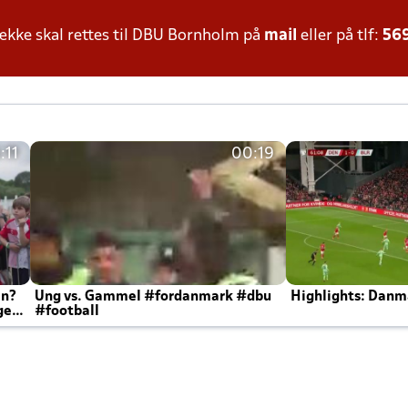
kke skal rettes til DBU Bornholm på
mail
eller på tlf:
56
:11
00:19
en?
Ung vs. Gammel #fordanmark #dbu
Highlights: Danma
ger
#football