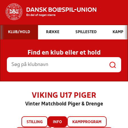
Hvad vil du søge efter?
KLUB/HOLD
RÆKKE
SPILLESTED
KAMP
INDHOLD OG NYHEDER
Find en klub eller et hold
STILLINGER, RESULTATER, KLUBBER OG
HOLD
VIKING U17 PIGER
Vinter Matchbold Piger & Drenge
STILLING
INFO
KAMPPROGRAM