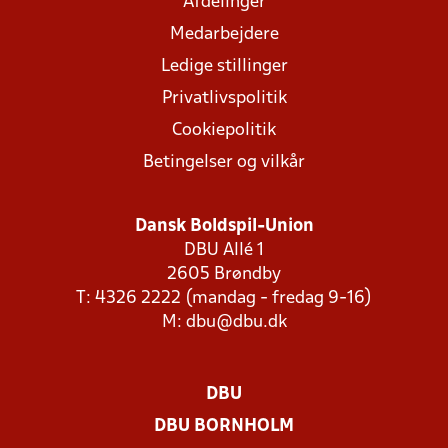
Afdelinger
Medarbejdere
Ledige stillinger
Privatlivspolitik
Cookiepolitik
Betingelser og vilkår
Dansk Boldspil-Union
DBU Allé 1
2605 Brøndby
T: 4326 2222 (mandag - fredag 9-16)
M:
dbu@dbu.dk
DBU
DBU BORNHOLM