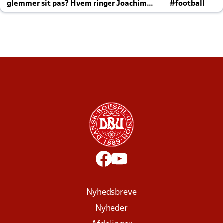
glemmer sit pas? Hvem ringer Joachim
#football
altid til efter kampe?
Nyhedsbreve
Nyheder