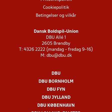
Cookiepolitik
Betingelser og vilkår
Dansk Boldspil-Union
DBU Allé 1
2605 Brøndby
T: 4326 2222 (mandag - fredag 9-16)
M:
dbu@dbu.dk
DBU
DBU BORNHOLM
DBU FYN
DBU JYLLAND
DBU KØBENHAVN