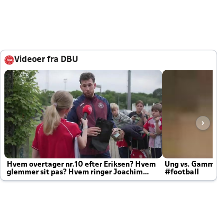
Videoer fra DBU
Hvem overtager nr.10 efter Eriksen? Hvem
Ung vs. Gamm
glemmer sit pas? Hvem ringer Joachim
#football
altid til efter kampe?