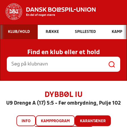
Hvad vil du søge efter?
KLUB/HOLD
RÆKKE
SPILLESTED
KAMP
INDHOLD OG NYHEDER
Find en klub eller et hold
STILLINGER, RESULTATER, KLUBBER OG
HOLD
DYBBØL IU
U9 Drenge A (17) 5:5 - Før ombrydning, Pulje 102
INFO
KAMPPROGRAM
KARANTÆNER