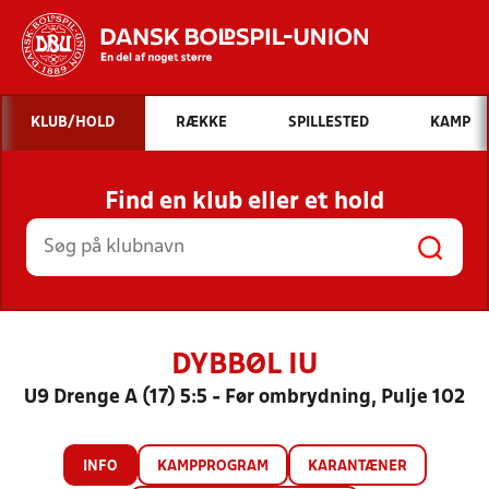
Hvad vil du søge efter?
KLUB/HOLD
RÆKKE
SPILLESTED
KAMP
INDHOLD OG NYHEDER
Find en klub eller et hold
STILLINGER, RESULTATER, KLUBBER OG
HOLD
DYBBØL IU
U9 Drenge A (17) 5:5 - Før ombrydning, Pulje 102
INFO
KAMPPROGRAM
KARANTÆNER