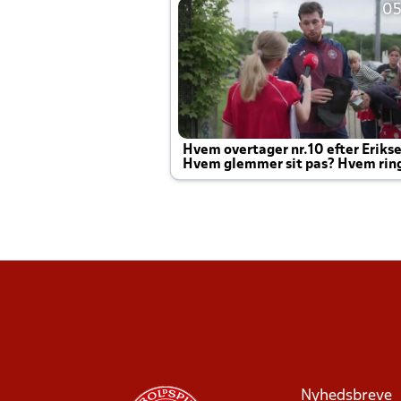
05
Hvem overtager nr.10 efter Eriks
Hvem glemmer sit pas? Hvem rin
Joachim altid til efter kampe?
Nyhedsbreve