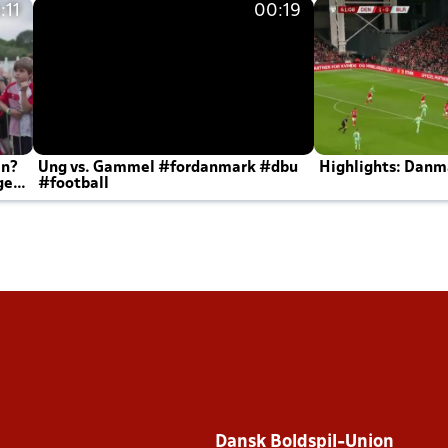
:11
00:19
en?
Ung vs. Gammel #fordanmark #dbu
Highlights: Danma
ger
#football
Dansk Boldspil-Union