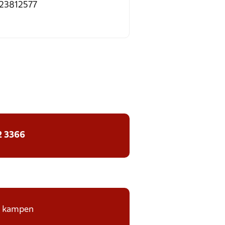
 23812577
2 3366
på kampen