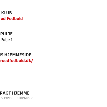
KLUB
erød Fodbold
PULJE
Pulje 1
S HJEMMESIDE
roedfodbold.dk/
DRAGT HJEMME
SHORTS
STRØMPER