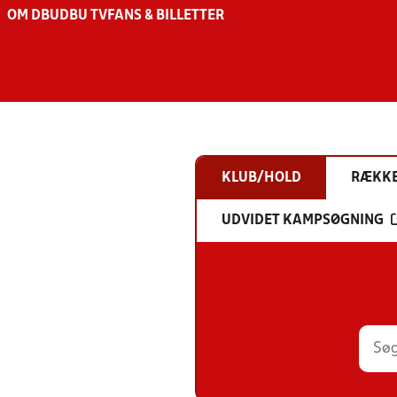
OM DBU
DBU TV
FANS & BILLETTER
KLUB/HOLD
RÆKK
UDVIDET KAMPSØGNING