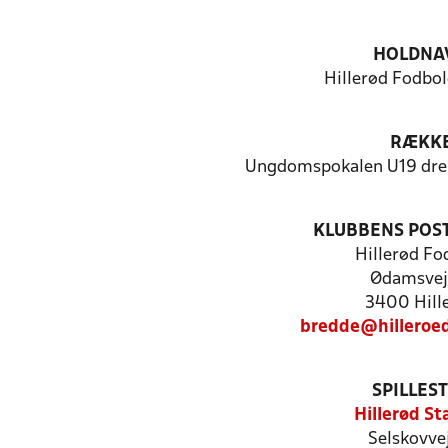
HOLDNA
Hillerød Fodbol
RÆKK
Ungdomspokalen U19 dre
KLUBBENS POS
Hillerød Fo
Ødamsvej
3400 Hill
bredde@hilleroe
SPILLES
Hillerød St
Selskovve