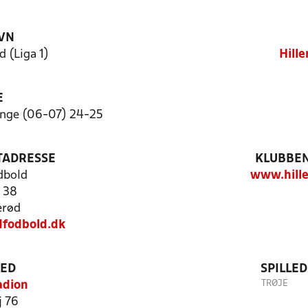
VN
d (Liga 1)
Hill
E
nge (06-07) 24-25
TADRESSE
KLUBBEN
dbold
www.hille
 38
erød
dfodbold.dk
TED
SPILLE
TRØJE
adion
j 76