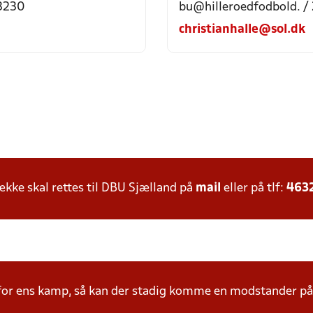
3230
bu@hilleroedfodbold. /
christianhalle@sol.dk
ke skal rettes til DBU Sjælland på
mail
eller på tlf:
463
 for ens kamp, så kan der stadig komme en modstander 