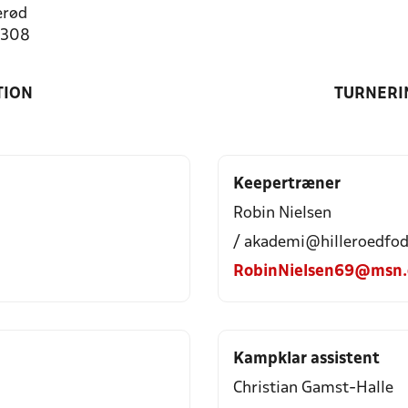
erød
2308
TION
TURNERI
Keepertræner
Robin Nielsen
/ akademi@hilleroedfod
RobinNielsen69@msn
Kampklar assistent
Christian Gamst-Halle