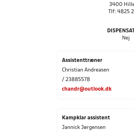
3400 Hill
Tlf: 4825 
DISPENSA
Nej
Assistenttræner
Christian Andreasen
/ 23885578
chandr@outlook.dk
Kampklar assistent
Jannick Jørgensen