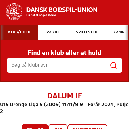
Hvad vil du søge efter?
KLUB/HOLD
RÆKKE
SPILLESTED
KAMP
INDHOLD OG NYHEDER
Find en klub eller et hold
STILLINGER, RESULTATER, KLUBBER OG
HOLD
DALUM IF
U15 Drenge Liga 5 (2009) 11:11/9:9 - Forår 2024, Pulje
2