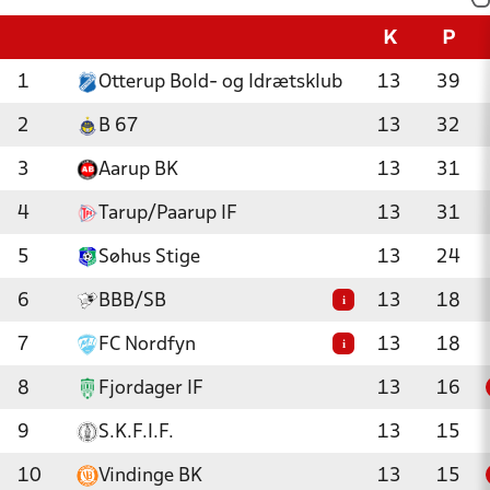
K
P
1
Otterup Bold- og Idrætsklub
13
39
2
B 67
13
32
3
Aarup BK
13
31
4
Tarup/Paarup IF
13
31
5
Søhus Stige
13
24
6
BBB/SB
13
18
i
7
FC Nordfyn
13
18
i
8
Fjordager IF
13
16
9
S.K.F.I.F.
13
15
10
Vindinge BK
13
15