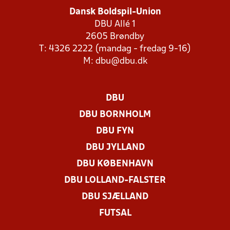
Dansk Boldspil-Union
DBU Allé 1
2605 Brøndby
T: 4326 2222 (mandag - fredag 9-16)
M:
dbu@dbu.dk
DBU
DBU BORNHOLM
DBU FYN
DBU JYLLAND
DBU KØBENHAVN
DBU LOLLAND-FALSTER
DBU SJÆLLAND
FUTSAL