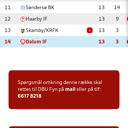
11
Søndersø BK
13
14
12
Haarby IF
13
9
13
Skamby/KRFK
13
3
i
14
Dalum IF
13
3
Spørgsmål omkring denne række skal
rettes til DBU Fyn på
mail
eller på tlf:
6617 8218