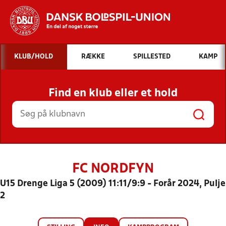
Hvad vil du søge efter?
KLUB/HOLD
RÆKKE
SPILLESTED
KAMP
INDHOLD OG NYHEDER
Find en klub eller et hold
STILLINGER, RESULTATER, KLUBBER OG
HOLD
FC NORDFYN
U15 Drenge Liga 5 (2009) 11:11/9:9 - Forår 2024, Pulje
2