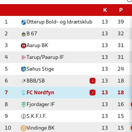
K
P
1
Otterup Bold- og Idrætsklub
13
39
2
B 67
13
32
3
Aarup BK
13
31
4
Tarup/Paarup IF
13
31
5
Søhus Stige
13
24
6
BBB/SB
13
18
i
7
FC Nordfyn
13
18
i
8
Fjordager IF
13
16
9
S.K.F.I.F.
13
15
10
Vindinge BK
13
15