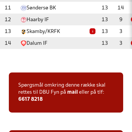
11
Søndersø BK
13
14
12
Haarby IF
13
9
13
Skamby/KRFK
13
3
i
14
Dalum IF
13
3
Spørgsmål omkring denne række skal
rettes til DBU Fyn på
mail
eller på tlf:
6617 8218