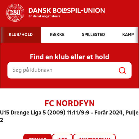
Hvad vil du søge efter?
KLUB/HOLD
RÆKKE
SPILLESTED
KAMP
INDHOLD OG NYHEDER
Find en klub eller et hold
STILLINGER, RESULTATER, KLUBBER OG
HOLD
FC NORDFYN
U15 Drenge Liga 5 (2009) 11:11/9:9 - Forår 2024, Pulje
2