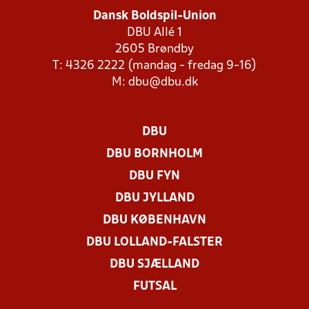
Dansk Boldspil-Union
DBU Allé 1
2605 Brøndby
T: 4326 2222 (mandag - fredag 9-16)
M:
dbu@dbu.dk
DBU
DBU BORNHOLM
DBU FYN
DBU JYLLAND
DBU KØBENHAVN
DBU LOLLAND-FALSTER
DBU SJÆLLAND
FUTSAL