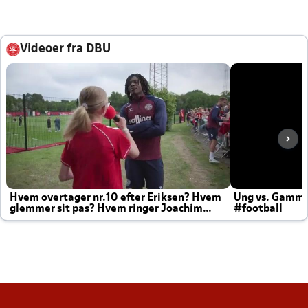
Videoer fra DBU
Hvem overtager nr.10 efter Eriksen? Hvem
Ung vs. Gamm
glemmer sit pas? Hvem ringer Joachim
#football
altid til efter kampe?