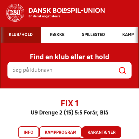
Hvad vil du søge efter?
KLUB/HOLD
RÆKKE
SPILLESTED
KAMP
INDHOLD OG NYHEDER
Find en klub eller et hold
STILLINGER, RESULTATER, KLUBBER OG
HOLD
FIX 1
U9 Drenge 2 (15) 5:5 Forår, Blå
INFO
KAMPPROGRAM
KARANTÆNER