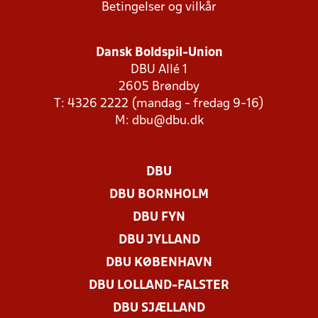
Betingelser og vilkår
Dansk Boldspil-Union
DBU Allé 1
2605 Brøndby
T: 4326 2222 (mandag - fredag 9-16)
M:
dbu@dbu.dk
DBU
DBU BORNHOLM
DBU FYN
DBU JYLLAND
DBU KØBENHAVN
DBU LOLLAND-FALSTER
DBU SJÆLLAND