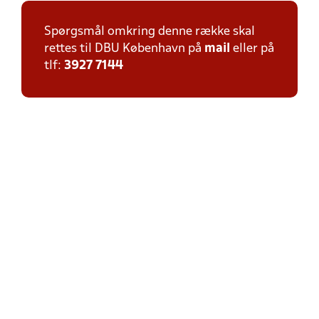
Spørgsmål omkring denne række skal
rettes til DBU København på
mail
eller på
tlf:
3927 7144