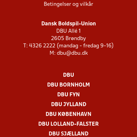
Betingelser og vilkår
Dansk Boldspil-Union
DBU Allé 1
2605 Brøndby
T: 4326 2222 (mandag - fredag 9-16)
M:
dbu@dbu.dk
DBU
DBU BORNHOLM
DBU FYN
DBU JYLLAND
DBU KØBENHAVN
DBU LOLLAND-FALSTER
DBU SJÆLLAND