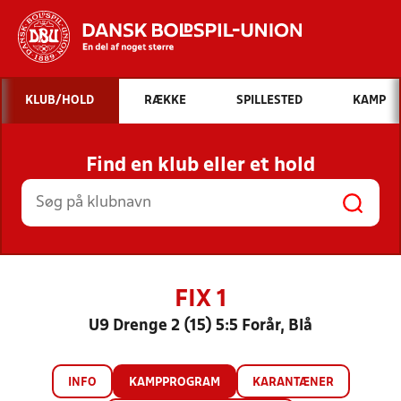
Hvad vil du søge efter?
KLUB/HOLD
RÆKKE
SPILLESTED
KAMP
INDHOLD OG NYHEDER
Find en klub eller et hold
STILLINGER, RESULTATER, KLUBBER OG
HOLD
FIX 1
U9 Drenge 2 (15) 5:5 Forår, Blå
INFO
KAMPPROGRAM
KARANTÆNER