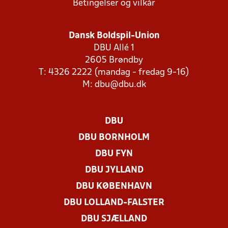
Betingelser og vilkår
Dansk Boldspil-Union
DBU Allé 1
2605 Brøndby
T: 4326 2222 (mandag - fredag 9-16)
M:
dbu@dbu.dk
DBU
DBU BORNHOLM
DBU FYN
DBU JYLLAND
DBU KØBENHAVN
DBU LOLLAND-FALSTER
DBU SJÆLLAND