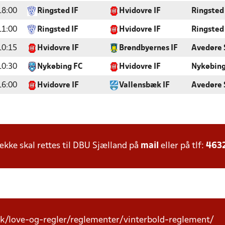
18:00
Ringsted IF
Hvidovre IF
Ringsted
11:00
Ringsted IF
Hvidovre IF
Ringsted
10:15
Hvidovre IF
Brøndbyernes IF
Avedøre 
10:30
Nykøbing FC
Hvidovre IF
Nykøbing
16:00
Hvidovre IF
Vallensbæk IF
Avedøre 
ke skal rettes til DBU Sjælland på
mail
eller på tlf:
463
k/love-og-regler/reglementer/vinterbold-reglement/