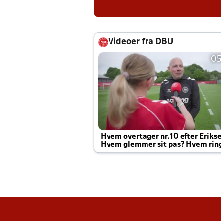
Videoer fra DBU
05
Hvem overtager nr.10 efter Eriks
Hvem glemmer sit pas? Hvem rin
Joachim altid til efter kampe?