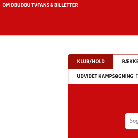
OM DBU
DBU TV
FANS & BILLETTER
KLUB/HOLD
RÆKK
UDVIDET KAMPSØGNING