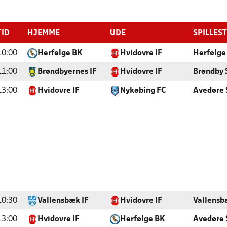
TID
HJEMME
UDE
SPILLES
10:00
Herfølge BK
Hvidovre IF
Herfølge
11:00
Brøndbyernes IF
Hvidovre IF
Brøndby 
13:00
Hvidovre IF
Nykøbing FC
Avedøre 
10:30
Vallensbæk IF
Hvidovre IF
Vallensb
13:00
Hvidovre IF
Herfølge BK
Avedøre 