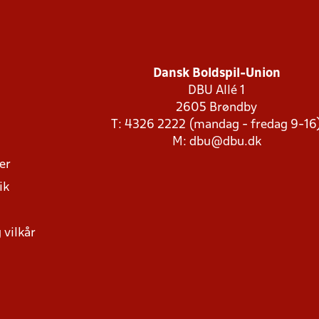
Dansk Boldspil-Union
DBU Allé 1
2605 Brøndby
T: 4326 2222 (mandag - fredag 9-16
M:
dbu@dbu.dk
ger
ik
 vilkår