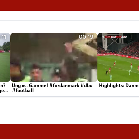
:11
00:19
en?
Ung vs. Gammel #fordanmark #dbu
Highlights: Danma
ger
#football