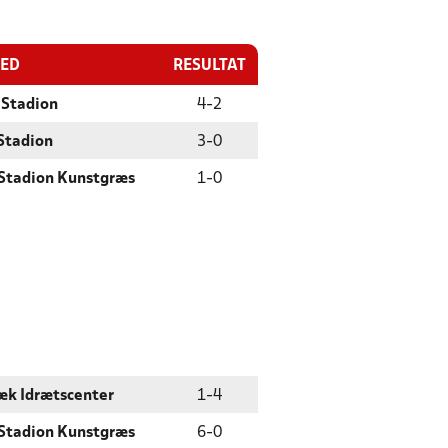
TED
RESULTAT
 Stadion
4
-
2
Stadion
3
-
0
Stadion Kunstgræs
1
-
0
æk Idrætscenter
1
-
4
Stadion Kunstgræs
6
-
0