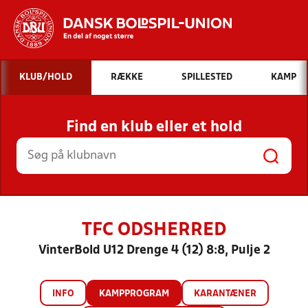
Hvad vil du søge efter?
KLUB/HOLD
RÆKKE
SPILLESTED
KAMP
INDHOLD OG NYHEDER
Find en klub eller et hold
STILLINGER, RESULTATER, KLUBBER OG
HOLD
TFC ODSHERRED
VinterBold U12 Drenge 4 (12) 8:8, Pulje 2
INFO
KAMPPROGRAM
KARANTÆNER