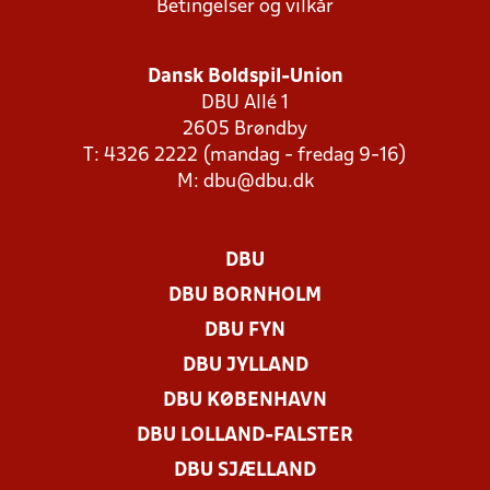
Betingelser og vilkår
Dansk Boldspil-Union
DBU Allé 1
2605 Brøndby
T: 4326 2222 (mandag - fredag 9-16)
M:
dbu@dbu.dk
DBU
DBU BORNHOLM
DBU FYN
DBU JYLLAND
DBU KØBENHAVN
DBU LOLLAND-FALSTER
DBU SJÆLLAND