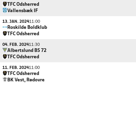
TFC Odsherred
Vallensbæk IF
13. JAN. 2024
11:00
Roskilde Boldklub
TFC Odsherred
04. FEB. 2024
11:30
Albertslund BS 72
TFC Odsherred
11. FEB. 2024
11:00
TFC Odsherred
BK Vest, Rødovre