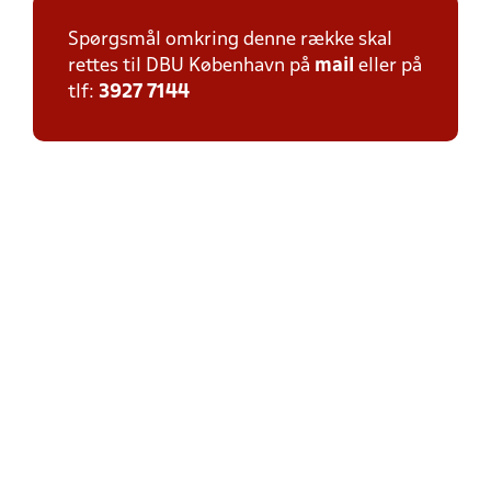
Spørgsmål omkring denne række skal
rettes til DBU København på
mail
eller på
tlf:
3927 7144